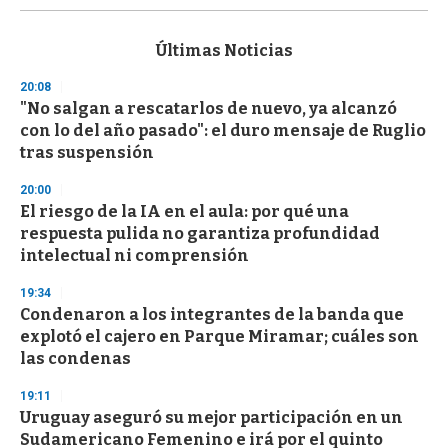
s
e
c
Últimas Noticias
o
n
20:08
d
"No salgan a rescatarlos de nuevo, ya alcanzó
s
o
con lo del año pasado": el duro mensaje de Ruglio
f
tras suspensión
3
3
s
20:00
e
El riesgo de la IA en el aula: por qué una
c
respuesta pulida no garantiza profundidad
o
n
intelectual ni comprensión
d
s
19:34
Condenaron a los integrantes de la banda que
explotó el cajero en Parque Miramar; cuáles son
las condenas
19:11
Uruguay aseguró su mejor participación en un
Sudamericano Femenino e irá por el quinto