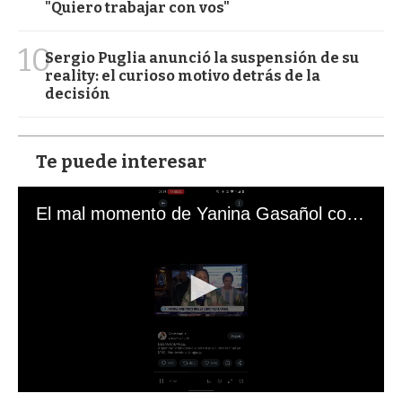
"Quiero trabajar con vos"
10
Sergio Puglia anunció la suspensión de su
reality: el curioso motivo detrás de la
decisión
Te puede interesar
El mal momento de Yanina Gasañol con un hincha argentino en "Subrayado"
0