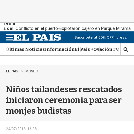
Tema
s del
Conflicto en el puerto
Explotaron cajero en Parque Miramar
día:
Suscribite al 50% OFF
Ingresar
M
e
Últimas Noticias
Información
El País +
Ovación
TV Show
n
M
u
o
s
t
EL PAÍS
MUNDO
r
a
Niños tailandeses rescatados
r
b
iniciaron ceremonia para ser
�
s
monjes budistas
q
u
e
d
24/07/2018, 16:38