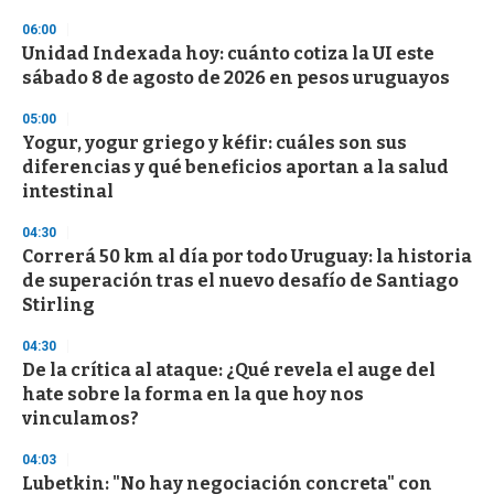
d
s
06:00
Unidad Indexada hoy: cuánto cotiza la UI este
sábado 8 de agosto de 2026 en pesos uruguayos
05:00
Yogur, yogur griego y kéfir: cuáles son sus
diferencias y qué beneficios aportan a la salud
intestinal
04:30
Correrá 50 km al día por todo Uruguay: la historia
de superación tras el nuevo desafío de Santiago
Stirling
04:30
De la crítica al ataque: ¿Qué revela el auge del
hate sobre la forma en la que hoy nos
vinculamos?
04:03
Lubetkin: "No hay negociación concreta" con