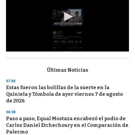
0
s
e
c
Últimas Noticias
o
n
07:00
d
Estas fueron las bolillas de la suerte en la
s
o
Quiniela y Tómbola de ayer viernes 7 de agosto
f
de 2026
3
3
s
06:38
e
Paso a paso, Equal Mostaza encabezó el podio de
c
Carlos Daniel Etchechoury en el Comparación de
o
n
Palermo