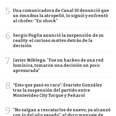
5
Una comunicadora de Canal 10 denunció que
un ómnibus la atropelló, lo siguió y enfrentó
al chofer: "En shock"
6
Sergio Puglia anunció la suspensión de su
reality: el curioso motivo detrás de la
decisión
7
Javier Nóblega: "Fue un hackeo de una red
lumínica, tomaron una decisión un poco
apresurada"
8
“Esto que pasó es raro”: Evaristo González
tras la suspensión del partido entre
Montevideo City Torque y Peñarol
9
"No salgan a rescatarlos de nuevo, ya alcanzó
con lo del año pasado": el duro mensaje de