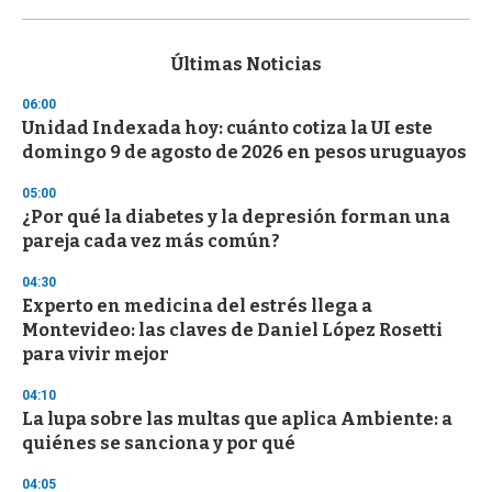
0
s
e
c
Últimas Noticias
o
n
06:00
d
Unidad Indexada hoy: cuánto cotiza la UI este
s
o
domingo 9 de agosto de 2026 en pesos uruguayos
f
3
05:00
3
s
¿Por qué la diabetes y la depresión forman una
e
pareja cada vez más común?
c
o
04:30
n
d
Experto en medicina del estrés llega a
s
Montevideo: las claves de Daniel López Rosetti
para vivir mejor
04:10
La lupa sobre las multas que aplica Ambiente: a
quiénes se sanciona y por qué
04:05