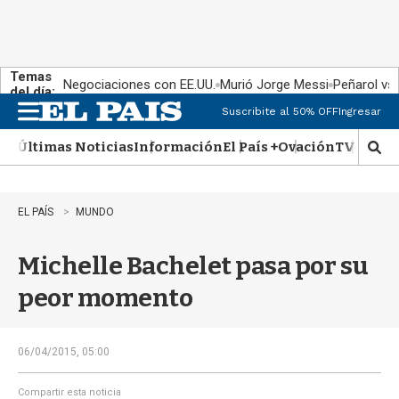
Temas
Negociaciones con EE.UU.
Murió Jorge Messi
Peñarol vs
del día:
Suscribite al 50% OFF
Ingresar
M
e
Últimas Noticias
Información
El País +
Ovación
TV Show
n
M
u
o
s
t
EL PAÍS
MUNDO
r
a
Michelle Bachelet pasa por su
r
b
peor momento
�
s
q
u
06/04/2015, 05:00
e
d
Compartir esta noticia