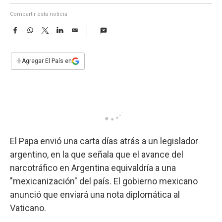
a
Compartir esta noticia
F
W
T
L
E
a
h
w
i
m
c
a
i
n
a
e
t
t
k
i
+
Agregar El País en
b
s
t
e
l
o
A
e
d
o
p
r
I
k
p
n
El Papa envió una carta días atrás a un legislador
argentino, en la que señala que el avance del
narcotráfico en Argentina equivaldría a una
"mexicanización" del país. El gobierno mexicano
anunció que enviará una nota diplomática al
Vaticano.