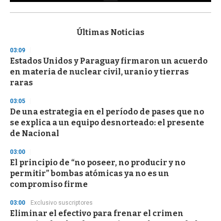
0
s
e
c
Últimas Noticias
o
n
03:09
d
Estados Unidos y Paraguay firmaron un acuerdo
s
o
en materia de nuclear civil, uranio y tierras
f
raras
3
3
s
03:05
e
De una estrategia en el período de pases que no
c
se explica a un equipo desnorteado: el presente
o
n
de Nacional
d
s
03:00
El principio de “no poseer, no producir y no
permitir” bombas atómicas ya no es un
compromiso firme
03:00
Exclusivo suscriptores
Eliminar el efectivo para frenar el crimen