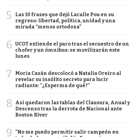
5
Las 10 frases que dejó Lacalle Pou en su
regreso: libertad, política, unidad y una
mirada “menos ortodoxa”
6
UCOT extiende el paro tras el secuestro de un
chofer y un ómnibus: se movilizarán este
lunes
7
Moria Casán descolocó a Natalia Oreiro al
revelar su insólito secreto para lucir
radiante: "¿Esperma de qué?"
8
Así quedaron las tablas del Clausura, Anual y
Descenso tras la derrota de Nacional ante
Boston River
9
"No me puedo permitir salir campeón en