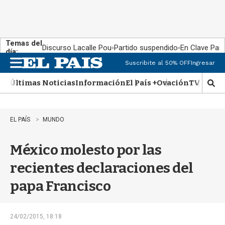
Temas del
Discurso Lacalle Pou
Partido suspendido
En Clave País
día:
Suscribite al 50% OFF
Ingresar
M
e
Últimas Noticias
Información
El País +
Ovación
TV Show
n
M
u
o
s
t
EL PAÍS
MUNDO
r
a
México molesto por las
r
b
recientes declaraciones del
�
s
papa Francisco
q
u
e
d
24/02/2015, 18:18