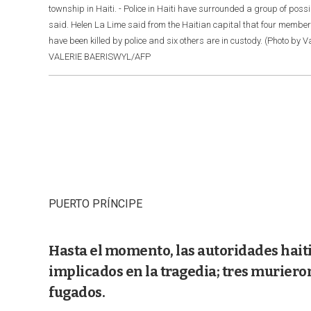
township in Haiti. - Police in Haiti have surrounded a group of poss
said. Helen La Lime said from the Haitian capital that four membe
have been killed by police and six others are in custody. (Photo by V
VALERIE BAERISWYL/AFP
PUERTO PRÍNCIPE
Hasta el momento, las autoridades hait
implicados en la tragedia; tres muriero
fugados.