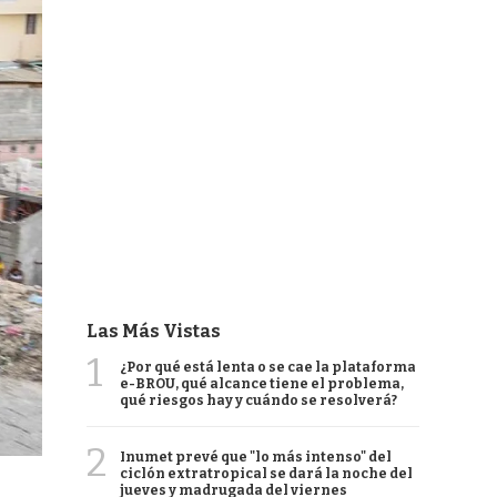
Las Más Vistas
1
¿Por qué está lenta o se cae la plataforma
e-BROU, qué alcance tiene el problema,
qué riesgos hay y cuándo se resolverá?
2
Inumet prevé que "lo más intenso" del
ciclón extratropical se dará la noche del
jueves y madrugada del viernes