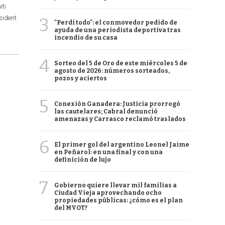
iti
sident
3
"Perdí todo": el conmovedor pedido de
ayuda de una periodista deportiva tras
incendio de su casa
4
Sorteo del 5 de Oro de este miércoles 5 de
agosto de 2026: números sorteados,
pozos y aciertos
5
Conexión Ganadera: Justicia prorrogó
las cautelares; Cabral denunció
amenazas y Carrasco reclamó traslados
6
El primer gol del argentino Leonel Jaime
en Peñarol: en una final y con una
definición de lujo
7
Gobierno quiere llevar mil familias a
Ciudad Vieja aprovechando ocho
propiedades públicas: ¿cómo es el plan
del MVOT?