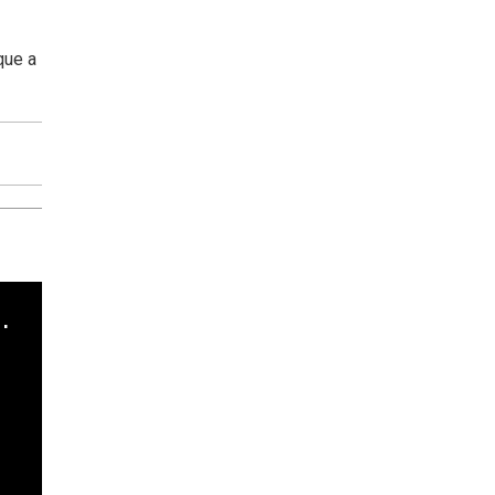
que a
cha argentino en "Subrayado"