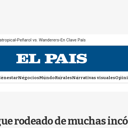
atropical
Peñarol vs. Wanderers
En Clave País
ienestar
Negocios
Mundo
Rurales
Narrativas visuales
Opin
gue rodeado de muchas incóg