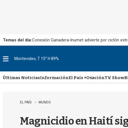
Temas del día:
Conexión Ganadera
Inumet advierte por ciclón extr
Montevideo, T 15° H 89%
M
e
n
u
Últimas Noticias
Información
El País +
Ovación
TV Show
B
EL PAÍS
MUNDO
Magnicidio en Haití si