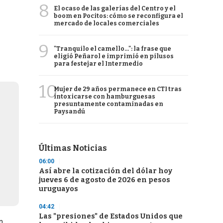
8
El ocaso de las galerías del Centro y el
boom en Pocitos: cómo se reconfigura el
mercado de locales comerciales
9
"Tranquilo el camello...": la frase que
eligió Peñarol e imprimió en pilusos
para festejar el Intermedio
10
Mujer de 29 años permanece en CTI tras
intoxicarse con hamburguesas
presuntamente contaminadas en
Paysandú
Últimas Noticias
06:00
Así abre la cotización del dólar hoy
jueves 6 de agosto de 2026 en pesos
uruguayos
04:42
Las "presiones" de Estados Unidos que
n