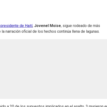
 presidente de Haití
,
Jovenel Moise
, sigue rodeado de más
a narración oficial de los hechos continúa llena de lagunas.
ido a 20 de los supuestos implicados en el asalto, 3 murieron e