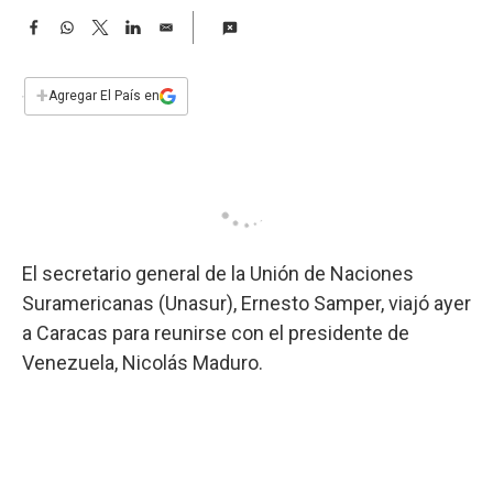
a
F
W
T
L
E
a
h
w
i
m
c
a
i
n
a
e
t
t
k
i
+
Agregar El País en
b
s
t
e
l
o
A
e
d
o
p
r
I
k
p
n
El secretario general de la Unión de Naciones
Suramericanas (Unasur), Ernesto Samper, viajó ayer
a Caracas para reunirse con el presidente de
Venezuela, Nicolás Maduro.