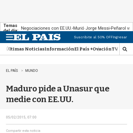
Temas
Negociaciones con EE.UU.
Murió Jorge Messi
Peñarol vs
del día:
Suscribite al 50% OFF
Ingresar
M
e
Últimas Noticias
Información
El País +
Ovación
TV Show
n
M
u
o
s
t
EL PAÍS
MUNDO
r
a
Maduro pide a Unasur que
r
b
medie con EE.UU.
�
s
q
u
05/02/2015, 07:00
e
d
Compartir esta noticia