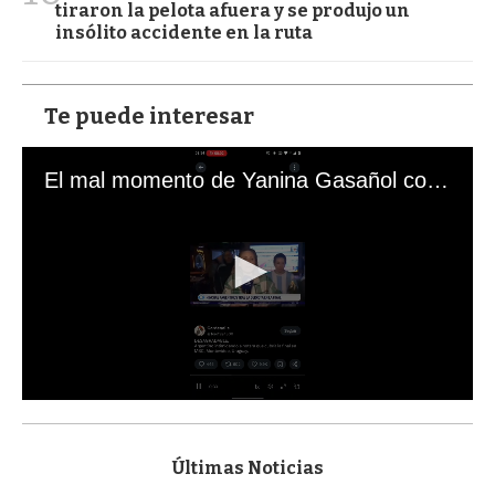
tiraron la pelota afuera y se produjo un
insólito accidente en la ruta
Te puede interesar
El mal momento de Yanina Gasañol con un hincha argentino en "Subrayado"
0
s
e
c
Últimas Noticias
o