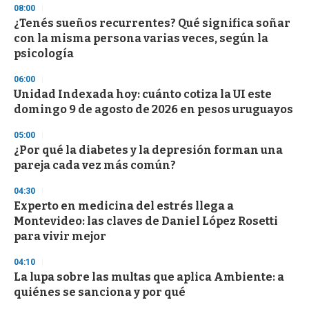
n
08:00
d
¿Tenés sueños recurrentes? Qué significa soñar
s
o
con la misma persona varias veces, según la
f
psicología
3
3
s
06:00
e
Unidad Indexada hoy: cuánto cotiza la UI este
c
domingo 9 de agosto de 2026 en pesos uruguayos
o
n
d
05:00
s
¿Por qué la diabetes y la depresión forman una
pareja cada vez más común?
04:30
Experto en medicina del estrés llega a
Montevideo: las claves de Daniel López Rosetti
para vivir mejor
04:10
La lupa sobre las multas que aplica Ambiente: a
quiénes se sanciona y por qué