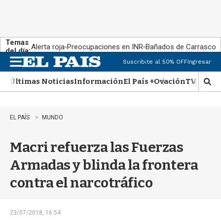
Temas
Alerta roja
Preocupaciones en INR
Bañados de Carrasco
del día:
Suscribite al 50% OFF
Ingresar
M
e
Últimas Noticias
Información
El País +
Ovación
TV Show
n
M
u
o
s
t
EL PAÍS
MUNDO
r
a
Macri refuerza las Fuerzas
r
b
Armadas y blinda la frontera
�
s
contra el narcotráfico
q
u
e
d
23/07/2018, 16:54