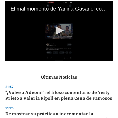
El mal momento de Yanina Gasañol con un hincha argentino en "Subrayado"
0
s
e
c
Últimas Noticias
o
n
21:57
d
"¡Volvé a Adeom!": el filoso comentario de Yesty
s
o
Prieto a Valeria Ripoll en plena Cena de Famosos
f
3
21:26
3
s
De mostrar su práctica a incrementar la
e