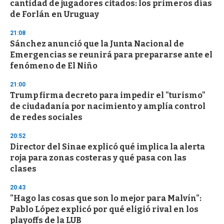
cantidad de jugadores citados: los primeros días
c
de Forlán en Uruguay
o
n
d
21:08
s
Sánchez anunció que la Junta Nacional de
Emergencias se reunirá para prepararse ante el
fenómeno de El Niño
21:00
Trump firma decreto para impedir el "turismo"
de ciudadanía por nacimiento y amplía control
de redes sociales
20:52
Director del Sinae explicó qué implica la alerta
roja para zonas costeras y qué pasa con las
clases
20:43
"Hago las cosas que son lo mejor para Malvín":
Pablo López explicó por qué eligió rival en los
playoffs de la LUB