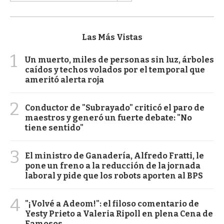
Las Más Vistas
1
Un muerto, miles de personas sin luz, árboles
caídos y techos volados por el temporal que
ameritó alerta roja
2
Conductor de "Subrayado" criticó el paro de
maestros y generó un fuerte debate: "No
tiene sentido"
3
El ministro de Ganadería, Alfredo Fratti, le
pone un freno a la reducción de la jornada
laboral y pide que los robots aporten al BPS
4
"¡Volvé a Adeom!": el filoso comentario de
Yesty Prieto a Valeria Ripoll en plena Cena de
Famosos