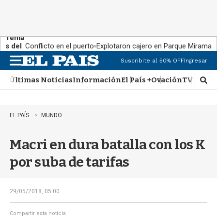
Tema
s del
Conflicto en el puerto
Explotaron cajero en Parque Miramar
día:
Suscribite al 50% OFF
Ingresar
M
e
Últimas Noticias
Información
El País +
Ovación
TV Show
n
M
u
o
s
t
EL PAÍS
MUNDO
r
a
Macri en dura batalla con los K
r
b
por suba de tarifas
�
s
q
u
29/05/2018, 05:00
e
d
Compartir esta noticia