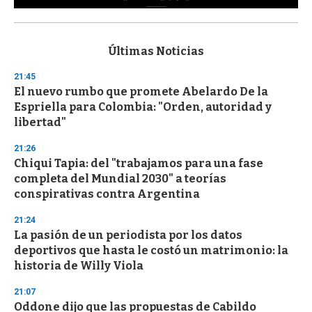
0
s
e
c
Últimas Noticias
o
n
21:45
d
El nuevo rumbo que promete Abelardo De la
s
o
Espriella para Colombia: "Orden, autoridad y
f
libertad"
3
3
s
21:26
e
Chiqui Tapia: del "trabajamos para una fase
c
completa del Mundial 2030" a teorías
o
n
conspirativas contra Argentina
d
s
21:24
La pasión de un periodista por los datos
deportivos que hasta le costó un matrimonio: la
historia de Willy Viola
21:07
Oddone dijo que las propuestas de Cabildo