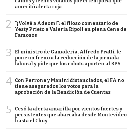
caídos y techos volados por el temporal que
ameritó alerta roja
2
"¡Volvé a Adeom!": el filoso comentario de
Yesty Prieto a Valeria Ripoll en plena Cena de
Famosos
3
El ministro de Ganadería, Alfredo Fratti, le
pone un freno a la reducción de la jornada
laboral y pide que los robots aporten al BPS
4
Con Perrone y Manini distanciados, el FA no
tiene asegurados los votos para la
aprobación de la Rendición de Cuentas
5
Cesó la alerta amarilla por vientos fuertes y
persistentes que abarcaba desde Montevideo
hasta el Chuy