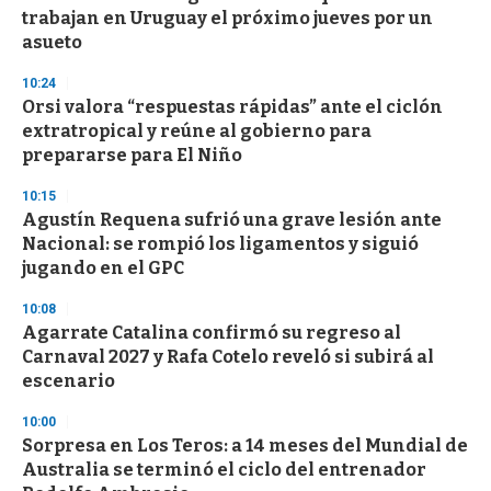
o
trabajan en Uruguay el próximo jueves por un
f
asueto
3
3
s
10:24
e
Orsi valora “respuestas rápidas” ante el ciclón
c
extratropical y reúne al gobierno para
o
n
prepararse para El Niño
d
s
10:15
Agustín Requena sufrió una grave lesión ante
Nacional: se rompió los ligamentos y siguió
jugando en el GPC
10:08
Agarrate Catalina confirmó su regreso al
Carnaval 2027 y Rafa Cotelo reveló si subirá al
escenario
10:00
Sorpresa en Los Teros: a 14 meses del Mundial de
Australia se terminó el ciclo del entrenador