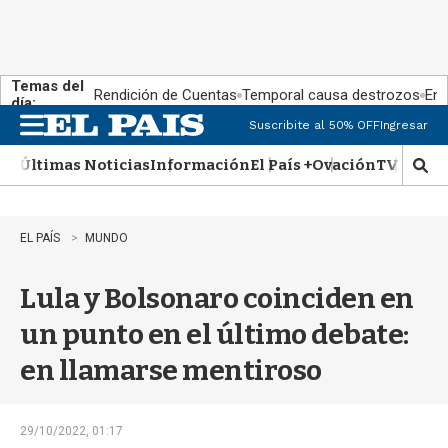
Temas del
Rendición de Cuentas
Temporal causa destrozos
En 
día:
Suscribite al 50% OFF
Ingresar
M
e
Últimas Noticias
Información
El País +
Ovación
TV Show
n
M
u
o
s
t
EL PAÍS
MUNDO
r
a
Lula y Bolsonaro coinciden en
r
b
un punto en el último debate:
�
s
en llamarse mentiroso
q
u
e
d
29/10/2022, 01:17