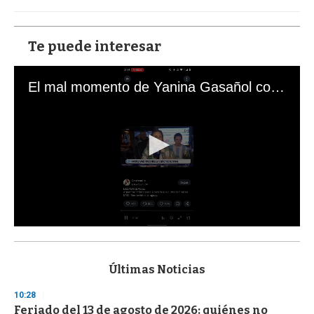
Te puede interesar
El mal momento de Yanina Gasañol con un hincha argentino en "Subrayado"
0
s
e
c
Últimas Noticias
o
n
10:28
d
Feriado del 13 de agosto de 2026: quiénes no
s