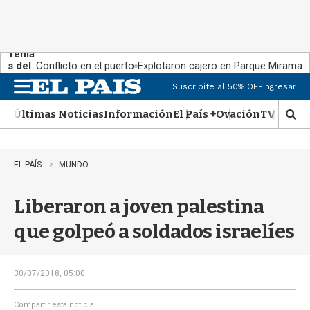
Tema
s del
Conflicto en el puerto
Explotaron cajero en Parque Miramar
día:
Suscribite al 50% OFF
Ingresar
M
e
Últimas Noticias
Información
El País +
Ovación
TV Show
n
M
u
o
s
t
EL PAÍS
MUNDO
r
a
Liberaron a joven palestina
r
b
que golpeó a soldados israelíes
�
s
q
u
30/07/2018, 05:00
e
d
Compartir esta noticia