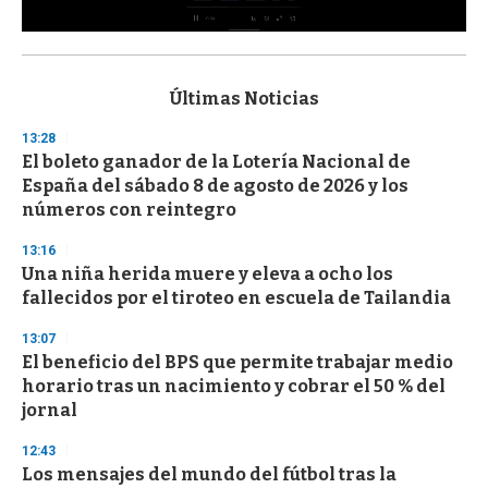
0
s
e
c
Últimas Noticias
o
n
13:28
d
El boleto ganador de la Lotería Nacional de
s
o
España del sábado 8 de agosto de 2026 y los
f
números con reintegro
3
3
s
13:16
e
Una niña herida muere y eleva a ocho los
c
fallecidos por el tiroteo en escuela de Tailandia
o
n
d
13:07
s
El beneficio del BPS que permite trabajar medio
horario tras un nacimiento y cobrar el 50 % del
jornal
12:43
Los mensajes del mundo del fútbol tras la