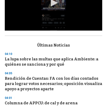
0
s
e
c
Últimas Noticias
o
n
04:10
d
La lupa sobre las multas que aplica Ambiente: a
s
o
quiénes se sanciona y por qué
f
3
04:05
3
s
Rendición de Cuentas: FA con los días contados
e
para lograr votos necesarios; oposición visualiza
c
apoyo a proyectos aparte
o
n
d
04:01
s
Columna de APPCU: de cal y de arena