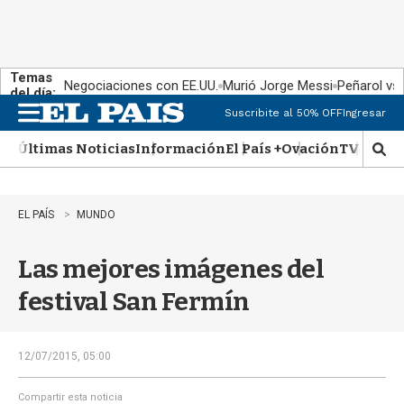
Temas
Negociaciones con EE.UU.
Murió Jorge Messi
Peñarol vs
del día:
Suscribite al 50% OFF
Ingresar
M
e
Últimas Noticias
Información
El País +
Ovación
TV Show
n
M
u
o
s
t
EL PAÍS
MUNDO
r
a
Las mejores imágenes del
r
b
festival San Fermín
�
s
q
u
12/07/2015, 05:00
e
d
Compartir esta noticia