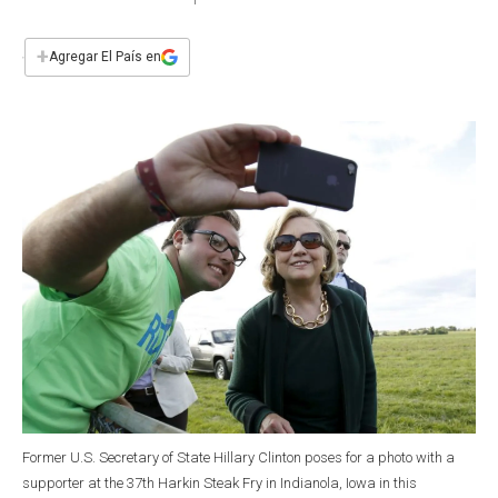
a
h
w
i
m
a
c
a
i
n
a
e
t
t
k
i
+
Agregar El País en
b
s
t
e
l
o
A
e
d
o
p
r
I
k
p
n
Former U.S. Secretary of State Hillary Clinton poses for a photo with a
supporter at the 37th Harkin Steak Fry in Indianola, Iowa in this