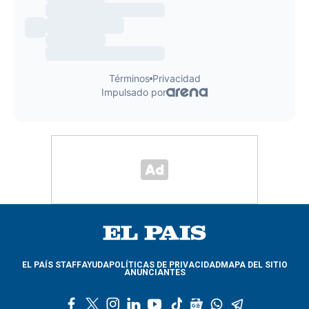
EL PAÍS STAFF
AYUDA
POLÍTICAS DE PRIVACIDAD
MAPA DEL SITIO
ANUNCIANTES
f
t
i
l
y
t
g
w
t