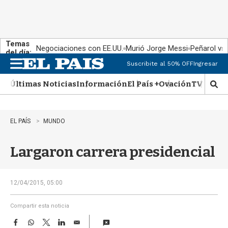
Temas
Negociaciones con EE.UU.
Murió Jorge Messi
Peñarol vs
del día:
Suscribite al 50% OFF
Ingresar
M
e
Últimas Noticias
Información
El País +
Ovación
TV Show
n
M
u
o
s
t
EL PAÍS
MUNDO
r
a
Largaron carrera presidencial
r
b
�
s
12/04/2015, 05:00
q
u
Compartir esta noticia
e
F
W
T
L
E
d