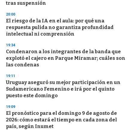
tras suspensión
3
3
s
20:00
e
El riesgo de la IA en el aula: por qué una
c
respuesta pulida no garantiza profundidad
o
n
intelectual ni comprensión
d
s
19:34
Condenaron a los integrantes de la banda que
explotó el cajero en Parque Miramar; cuáles son
las condenas
19:11
Uruguay aseguró su mejor participación en un
Sudamericano Femenino e irá por el quinto
puesto este domingo
19:09
El pronóstico para el domingo 9 de agosto de
2026: cómo estará el tiempo en cada zona del
país, según Inumet