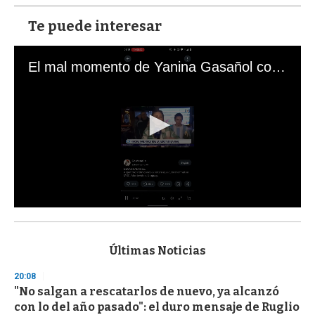
Te puede interesar
El mal momento de Yanina Gasañol con un hincha argentino en "Subrayado"
0
s
e
c
Últimas Noticias
o
n
20:08
d
"No salgan a rescatarlos de nuevo, ya alcanzó
s
o
con lo del año pasado": el duro mensaje de Ruglio
f