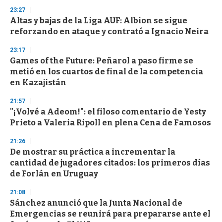
n
d
23:27
s
Altas y bajas de la Liga AUF: Albion se sigue
reforzando en ataque y contrató a Ignacio Neira
23:17
Games of the Future: Peñarol a paso firme se
metió en los cuartos de final de la competencia
en Kazajistán
21:57
"¡Volvé a Adeom!": el filoso comentario de Yesty
Prieto a Valeria Ripoll en plena Cena de Famosos
21:26
De mostrar su práctica a incrementar la
cantidad de jugadores citados: los primeros días
de Forlán en Uruguay
21:08
Sánchez anunció que la Junta Nacional de
Emergencias se reunirá para prepararse ante el