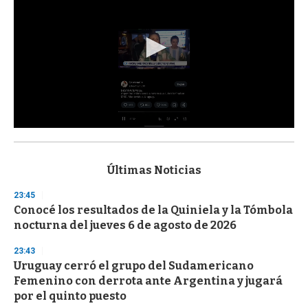
0
s
e
c
Últimas Noticias
o
n
23:45
d
Conocé los resultados de la Quiniela y la Tómbola
s
o
nocturna del jueves 6 de agosto de 2026
f
3
23:43
3
s
Uruguay cerró el grupo del Sudamericano
e
Femenino con derrota ante Argentina y jugará
c
por el quinto puesto
o