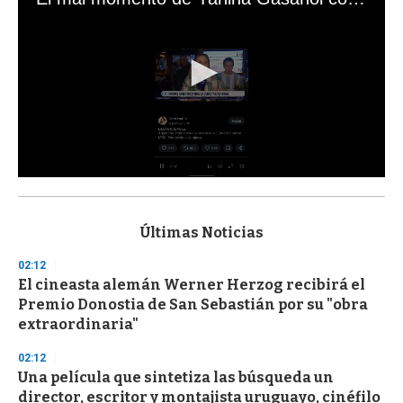
0
s
e
c
Últimas Noticias
o
n
02:12
d
El cineasta alemán Werner Herzog recibirá el
s
o
Premio Donostia de San Sebastián por su "obra
f
extraordinaria"
3
3
s
02:12
e
Una película que sintetiza las búsqueda un
c
director, escritor y montajista uruguayo, cinéfilo
o