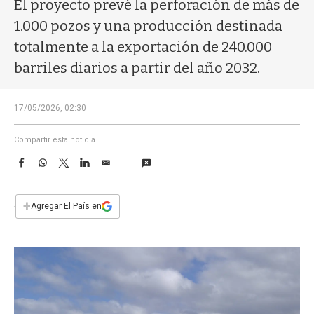
a
El proyecto prevé la perforación de más de
1.000 pozos y una producción destinada
totalmente a la exportación de 240.000
barriles diarios a partir del año 2032.
17/05/2026, 02:30
Compartir esta noticia
F
W
T
L
E
a
h
w
i
m
c
a
i
n
a
e
t
t
k
i
+
Agregar El País en
b
s
t
e
l
o
A
e
d
o
p
r
I
k
p
n