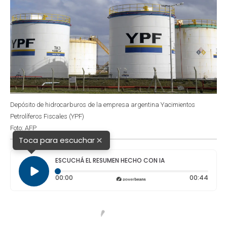
Depósito de hidrocarburos de la empresa argentina Yacimientos
Petrolíferos Fiscales (YPF)
Foto: AFP
×
Toca para escuchar
ESCUCHÁ EL RESUMEN HECHO CON IA
Tiempo transcurrido: 0 segundos
Durac
00:00
00:44