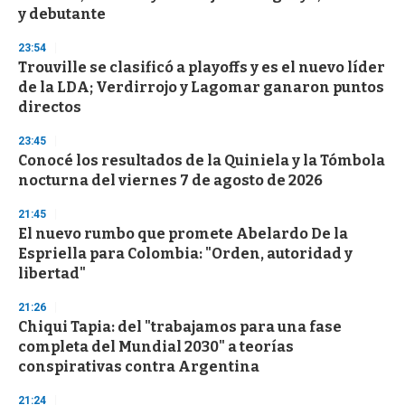
n
y debutante
d
s
23:54
Trouville se clasificó a playoffs y es el nuevo líder
de la LDA; Verdirrojo y Lagomar ganaron puntos
directos
23:45
Conocé los resultados de la Quiniela y la Tómbola
nocturna del viernes 7 de agosto de 2026
21:45
El nuevo rumbo que promete Abelardo De la
Espriella para Colombia: "Orden, autoridad y
libertad"
21:26
Chiqui Tapia: del "trabajamos para una fase
completa del Mundial 2030" a teorías
conspirativas contra Argentina
21:24