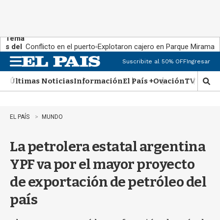
Tema
s del
Conflicto en el puerto
Explotaron cajero en Parque Miramar
día:
Suscribite al 50% OFF
Ingresar
M
e
Últimas Noticias
Información
El País +
Ovación
TV Show
n
M
u
o
s
t
EL PAÍS
MUNDO
r
a
La petrolera estatal argentina
r
b
YPF va por el mayor proyecto
�
s
de exportación de petróleo del
q
u
país
e
d