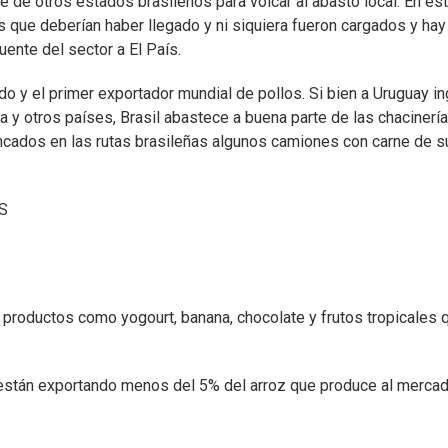
ne de otros estados brasileños para volcar al abasto local. En es
 que deberían haber llegado y ni siquiera fueron cargados y hay
ente del sector a El País.
do y el primer exportador mundial de pollos. Si bien a Uruguay i
 y otros países, Brasil abastece a buena parte de las chacinerí
ancados en las rutas brasileñas algunos camiones con carne de s
S
s productos como yogourt, banana, chocolate y frutos tropicales 
 están exportando menos del 5% del arroz que produce al merca