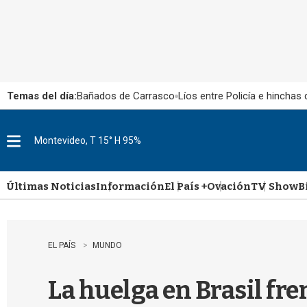
Temas del día:
Bañados de Carrasco
Líos entre Policía e hinchas
Montevideo, T 15° H 95%
M
e
n
u
Últimas Noticias
Información
El País +
Ovación
TV Show
B
EL PAÍS
MUNDO
La huelga en Brasil fr