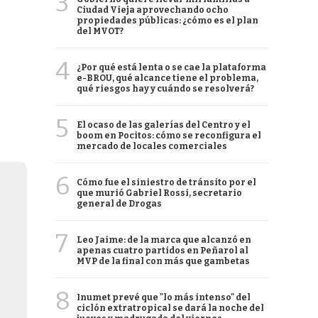
3
Ciudad Vieja aprovechando ocho
propiedades públicas: ¿cómo es el plan
del MVOT?
4
¿Por qué está lenta o se cae la plataforma
e-BROU, qué alcance tiene el problema,
qué riesgos hay y cuándo se resolverá?
5
El ocaso de las galerías del Centro y el
boom en Pocitos: cómo se reconfigura el
mercado de locales comerciales
6
Cómo fue el siniestro de tránsito por el
que murió Gabriel Rossi, secretario
general de Drogas
7
Leo Jaime: de la marca que alcanzó en
apenas cuatro partidos en Peñarol al
MVP de la final con más que gambetas
8
Inumet prevé que "lo más intenso" del
ciclón extratropical se dará la noche del