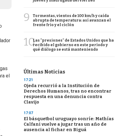
jueves y madrugada del viernes
9
Tormentas, vientos de 100 km/h y caída
abrupta de temperatura: así avanzan el
frente frío y el ciclón
o
10
lador
Las "presiones" de Estados Unidos que ha
recibido el gobierno en este período y
qué diálogo se está manteniendo
rgas
Últimas Noticias
ra el
17:21
Ojeda recurrió a la Institución de
Derechos Humanos, tras no encontrar
respuesta en una denuncia contra
Clavijo
17:07
El básquetbol uruguayo sonríe: Mathías
Calfani vuelve a jugar tras un año de
o
ausencia al fichar en Biguá