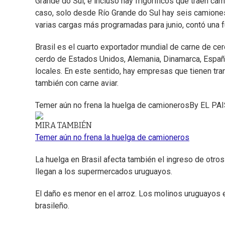
Grande do Sul, e incluso hay frigoríficos que traen car
caso, solo desde Río Grande do Sul hay seis camiones
varias cargas más programadas para junio, contó una fu
Brasil es el cuarto exportador mundial de carne de cer
cerdo de Estados Unidos, Alemania, Dinamarca, España
locales. En este sentido, hay empresas que tienen tr
también con carne aviar.
Temer aún no frena la huelga de camioneros
By
EL PAI
MIRA TAMBIÉN
Temer aún no frena la huelga de camioneros
La huelga en Brasil afecta también el ingreso de otro
llegan a los supermercados uruguayos.
El daño es menor en el arroz. Los molinos uruguayos
brasileño.