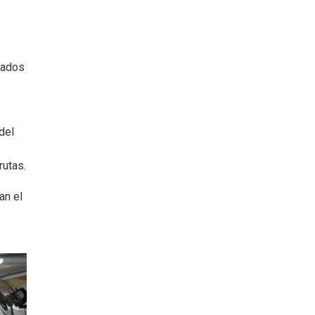
lados
del
rutas.
an el