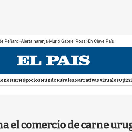
 de Peñarol
Alerta naranja
Murió Gabriel Rossi
En Clave País
ienestar
Negocios
Mundo
Rurales
Narrativas visuales
Opin
ena el comercio de carne ur