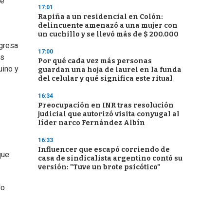
te
17:01
Rapiña a un residencial en Colón:
delincuente amenazó a una mujer con
un cuchillo y se llevó más de $ 200.000
ngresa
17:00
as
Por qué cada vez más personas
uino y
guardan una hoja de laurel en la funda
del celular y qué significa este ritual
16:34
Preocupación en INR tras resolución
judicial que autorizó visita conyugal al
líder narco Fernández Albín
16:33
Influencer que escapó corriendo de
que
casa de sindicalista argentino contó su
versión: "Tuve un brote psicótico"
do