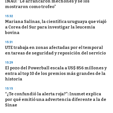
INAU: "Le arrancaron mechones y se los
mostraron como trofeo"
15:32
Mariana Salinas, la científica uruguaya que viajó
a Corea del Sur para investigar la leucemia
bovina
15:31
UTE trabaja en zonas afectadas por el temporal
en tareas de seguridad y reposición del servicio
15:29
El pozo del Powerball escala a US$ 856 millones y
entra al top 10 de los premios más grandes de la
historia
15:15
“¿Te confundió la alerta roja?”: Inumet explica
por qué emitió una advertencia diferente a la de
Sinae