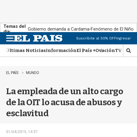
Temas del
Gobierno demanda a Cardama
Fenómeno de El Niño
día:
Suscribite al 50% OFF
Ingresar
M
e
Últimas Noticias
Información
El País +
Ovación
TV Show
n
M
u
o
s
t
EL PAÍS
MUNDO
r
a
La empleada de un alto cargo
r
b
de la OIT lo acusa de abusos y
�
s
esclavitud
q
u
e
d
01/04/2015, 14:37