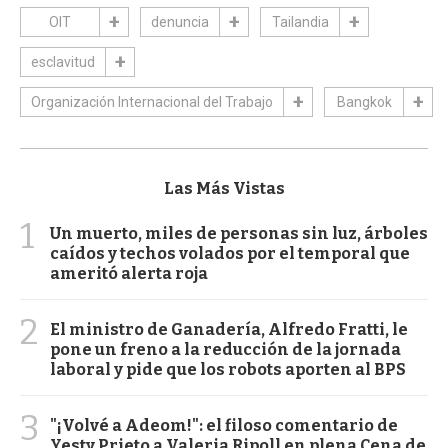
OIT
denuncia
Tailandia
esclavitud
Organización Internacional del Trabajo
Bangkok
Las Más Vistas
1
Un muerto, miles de personas sin luz, árboles
caídos y techos volados por el temporal que
ameritó alerta roja
2
El ministro de Ganadería, Alfredo Fratti, le
pone un freno a la reducción de la jornada
laboral y pide que los robots aporten al BPS
3
"¡Volvé a Adeom!": el filoso comentario de
Yesty Prieto a Valeria Ripoll en plena Cena de