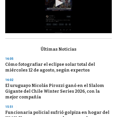
0
s
e
c
Últimas Noticias
o
n
16:05
d
Cómo fotografiar el eclipse solar total del
s
o
miércoles 12 de agosto, según expertos
f
3
16:02
3
s
El uruguayo Nicolás Pirozzi ganó en el Slalom
e
Gigante del Chile Winter Series 2026, con la
c
mejor compañía
o
n
d
15:51
s
Funcionaria policial sufrió golpiza en hogar del