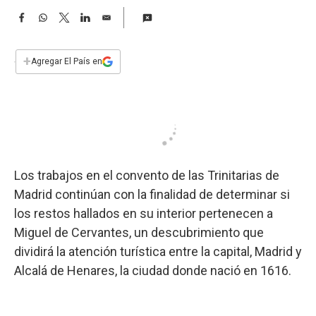
a
F
W
T
L
E
a
h
w
i
m
c
a
i
n
a
e
t
t
k
i
+
Agregar El País en
b
s
t
e
l
o
A
e
d
o
p
r
I
k
p
n
Los trabajos en el convento de las Trinitarias de
Madrid continúan con la finalidad de determinar si
los restos hallados en su interior pertenecen a
Miguel de Cervantes, un descubrimiento que
dividirá la atención turística entre la capital, Madrid y
Alcalá de Henares, la ciudad donde nació en 1616.