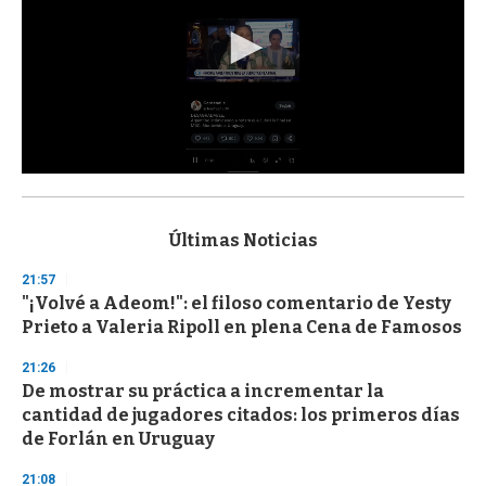
0
s
e
c
Últimas Noticias
o
n
21:57
d
"¡Volvé a Adeom!": el filoso comentario de Yesty
s
o
Prieto a Valeria Ripoll en plena Cena de Famosos
f
3
21:26
3
s
De mostrar su práctica a incrementar la
e
cantidad de jugadores citados: los primeros días
c
de Forlán en Uruguay
o
n
d
21:08