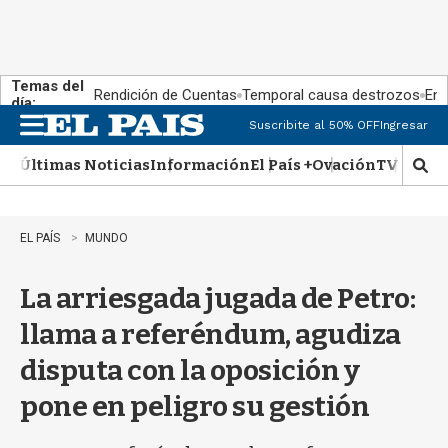
Temas del
Rendición de Cuentas
Temporal causa destrozos
En 
día:
Suscribite al 50% OFF
Ingresar
M
e
Últimas Noticias
Información
El País +
Ovación
TV Show
n
M
u
o
s
t
EL PAÍS
MUNDO
r
a
La arriesgada jugada de Petro:
r
b
llama a referéndum, agudiza
�
s
disputa con la oposición y
q
u
pone en peligro su gestión
e
d