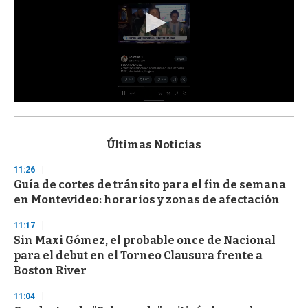
0
s
e
c
Últimas Noticias
o
n
11:26
d
Guía de cortes de tránsito para el fin de semana
s
o
en Montevideo: horarios y zonas de afectación
f
3
11:17
3
s
Sin Maxi Gómez, el probable once de Nacional
e
para el debut en el Torneo Clausura frente a
c
Boston River
o
n
d
11:04
s