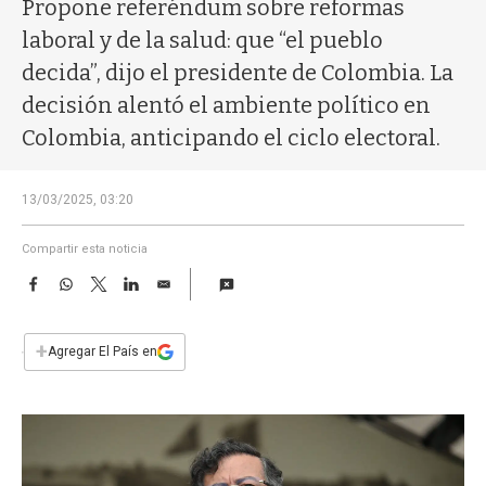
a
Propone referéndum sobre reformas
laboral y de la salud: que “el pueblo
decida”, dijo el presidente de Colombia. La
decisión alentó el ambiente político en
Colombia, anticipando el ciclo electoral.
13/03/2025, 03:20
Compartir esta noticia
F
W
T
L
E
a
h
w
i
m
c
a
i
n
a
e
t
t
k
i
+
Agregar El País en
b
s
t
e
l
o
A
e
d
o
p
r
I
k
p
n