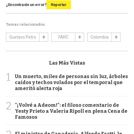
¿Encontraste un error?
Reportar
Temas relacionados
Gustavo Petro
FARC
Colombia
Las Más Vistas
1
Un muerto, miles de personas sin luz, árboles
caídos y techos volados por el temporal que
ameritó alerta roja
2
"¡Volvé a Adeom!": el filoso comentario de
Yesty Prieto a Valeria Ripoll en plena Cena de
Famosos
El ministro de Ganadería, Alfredo Fratti, le