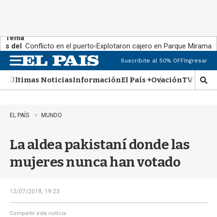
Tema
s del
Conflicto en el puerto
Explotaron cajero en Parque Miramar
día:
Suscribite al 50% OFF
Ingresar
M
e
Últimas Noticias
Información
El País +
Ovación
TV Show
n
M
u
o
s
t
EL PAÍS
MUNDO
r
a
La aldea pakistaní donde las
r
b
mujeres nunca han votado
�
s
q
u
12/07/2018, 19:23
e
d
Compartir esta noticia