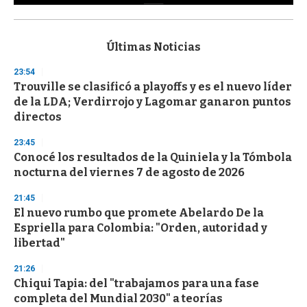
0
s
e
c
Últimas Noticias
o
n
23:54
d
Trouville se clasificó a playoffs y es el nuevo líder
s
o
de la LDA; Verdirrojo y Lagomar ganaron puntos
f
directos
3
3
s
23:45
e
Conocé los resultados de la Quiniela y la Tómbola
c
nocturna del viernes 7 de agosto de 2026
o
n
d
21:45
s
El nuevo rumbo que promete Abelardo De la
Espriella para Colombia: "Orden, autoridad y
libertad"
21:26
Chiqui Tapia: del "trabajamos para una fase
completa del Mundial 2030" a teorías