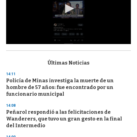
0
s
e
c
Últimas Noticias
o
n
14:11
d
Policía de Minas investiga la muerte de un
s
o
hombre de 57 años: fue encontrado por un
f
funcionario municipal
3
3
s
14:08
e
Peñarol respondió a las felicitaciones de
c
Wanderers, que tuvo un gran gesto en la final
o
n
del Intermedio
d
s