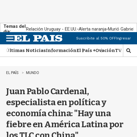
Temas del
Relación Uruguay - EE.UU.
Alerta naranja
Murió Gabriel 
día:
Suscribite al 50% OFF
Ingresar
M
e
Últimas Noticias
Información
El País +
Ovación
TV Show
n
M
u
o
s
t
EL PAÍS
MUNDO
r
a
Juan Pablo Cardenal,
r
b
especialista en política y
�
s
economía china: "Hay una
q
u
fiebre en América Latina por
e
d
los TLC con China"