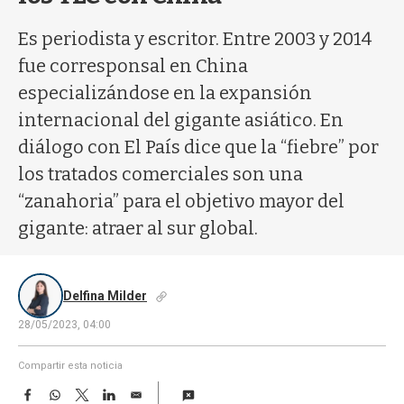
a
Es periodista y escritor. Entre 2003 y 2014
fue corresponsal en China
especializándose en la expansión
internacional del gigante asiático. En
diálogo con El País dice que la “fiebre” por
los tratados comerciales son una
“zanahoria” para el objetivo mayor del
gigante: atraer al sur global.
Delfina Milder
28/05/2023, 04:00
Compartir esta noticia
F
W
T
L
E