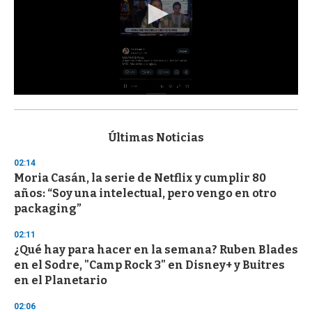
0
s
e
c
Últimas Noticias
o
n
02:14
d
Moria Casán, la serie de Netflix y cumplir 80
s
o
años: “Soy una intelectual, pero vengo en otro
f
packaging”
3
3
s
02:11
e
¿Qué hay para hacer en la semana? Ruben Blades
c
en el Sodre, "Camp Rock 3" en Disney+ y Buitres
o
n
en el Planetario
d
s
02:06