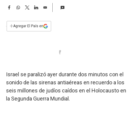
a
F
W
T
L
E
a
h
w
i
m
c
a
i
n
a
e
t
t
k
i
+
Agregar El País en
b
s
t
e
l
o
A
e
d
o
p
r
I
k
p
n
Israel se paralizó ayer durante dos minutos con el
sonido de las sirenas antiaéreas en recuerdo a los
seis millones de judíos caídos en el Holocausto en
la Segunda Guerra Mundial.