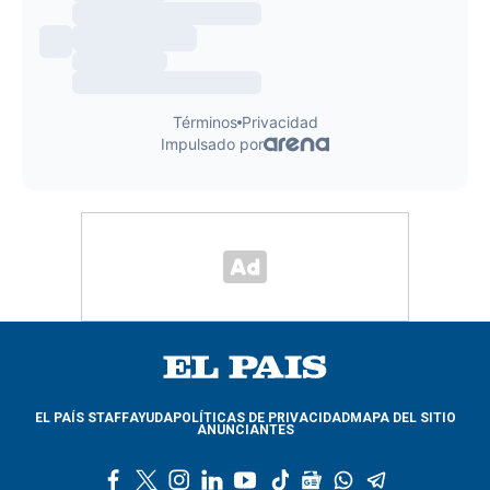
EL PAÍS STAFF
AYUDA
POLÍTICAS DE PRIVACIDAD
MAPA DEL SITIO
ANUNCIANTES
f
t
i
l
y
t
g
w
t