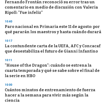
Fernando Frontán reconoció su error tras un
s
o
comentario en medio de discusión con Valeria
f
Ripoll: "Fue infeliz"
3
3
s
10:40
e
Paro nacional en Primaria este 11 de agosto: por
c
qué pararán los maestros y hasta cuándo durará
o
n
d
10:17
s
La contundente carta de la UEFA, AFC y Concacaf
que desestabiliza el futuro de Gianni Infantino
10:11
"House of the Dragon": cuándo se estrena la
cuarta temporada y qué se sabe sobre el final de
la serie en HBO
10:00
Cuántos minutos de entrenamiento de fuerza
hacer a la semana para vivir más según la
ciencia