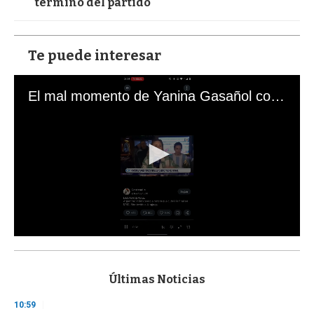
término del partido
Te puede interesar
El mal momento de Yanina Gasañol con un hincha argentino en "Subrayado"
0
s
e
c
Últimas Noticias
o
n
10:59
d