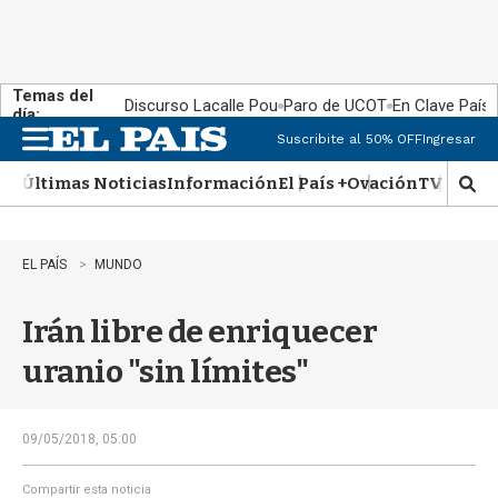
Temas del
Discurso Lacalle Pou
Paro de UCOT
En Clave País
día:
Suscribite al 50% OFF
Ingresar
M
e
Últimas Noticias
Información
El País +
Ovación
TV Show
n
M
u
o
s
t
EL PAÍS
MUNDO
r
a
Irán libre de enriquecer
r
b
uranio "sin límites"
�
s
q
u
09/05/2018, 05:00
e
d
Compartir esta noticia