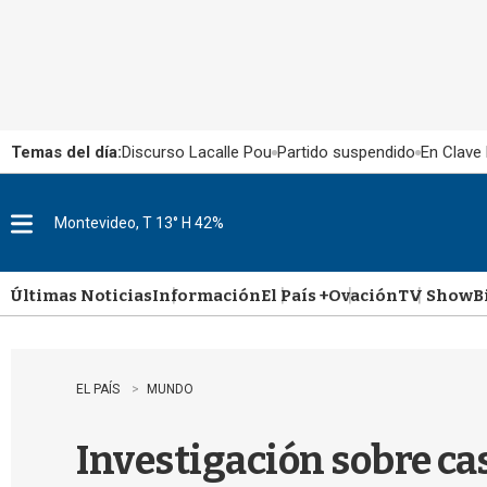
Temas del día:
Discurso Lacalle Pou
Partido suspendido
En Clave 
Montevideo, T 13° H 42%
M
e
n
u
Últimas Noticias
Información
El País +
Ovación
TV Show
B
EL PAÍS
MUNDO
Investigación sobre ca