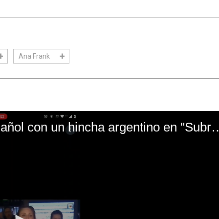
Ana Frank
El mal momento de Yanina Gasañol con un hin