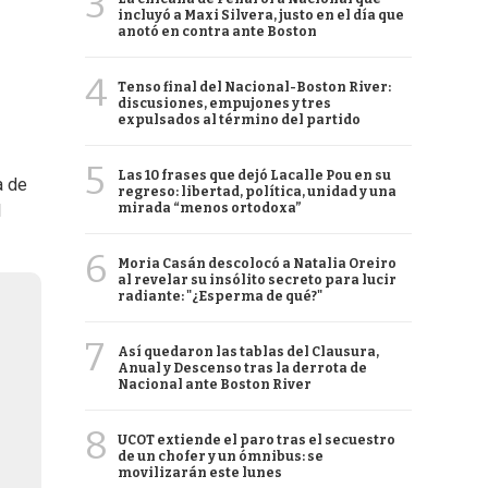
3
incluyó a Maxi Silvera, justo en el día que
anotó en contra ante Boston
4
Tenso final del Nacional-Boston River:
discusiones, empujones y tres
expulsados al término del partido
5
Las 10 frases que dejó Lacalle Pou en su
a de
regreso: libertad, política, unidad y una
mirada “menos ortodoxa”
l
6
Moria Casán descolocó a Natalia Oreiro
al revelar su insólito secreto para lucir
radiante: "¿Esperma de qué?"
7
Así quedaron las tablas del Clausura,
Anual y Descenso tras la derrota de
Nacional ante Boston River
8
UCOT extiende el paro tras el secuestro
de un chofer y un ómnibus: se
movilizarán este lunes