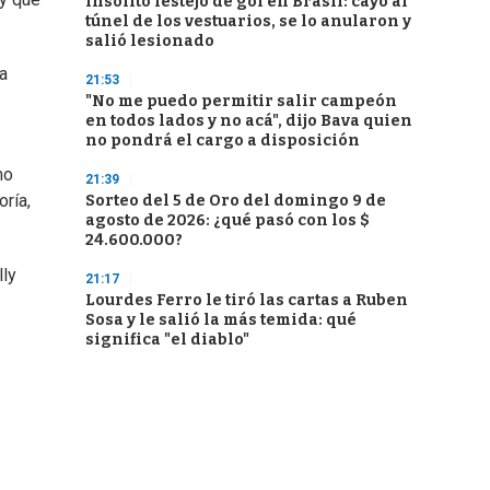
Insólito festejo de gol en Brasil: cayó al
túnel de los vestuarios, se lo anularon y
salió lesionado
a
21:53
"No me puedo permitir salir campeón
en todos lados y no acá", dijo Bava quien
no pondrá el cargo a disposición
mo
21:39
oría,
Sorteo del 5 de Oro del domingo 9 de
agosto de 2026: ¿qué pasó con los $
24.600.000?
lly
21:17
Lourdes Ferro le tiró las cartas a Ruben
Sosa y le salió la más temida: qué
significa "el diablo"