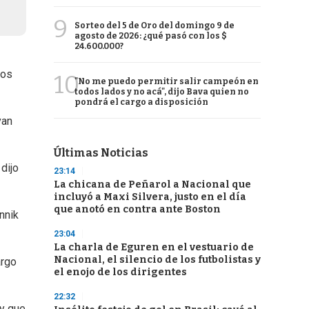
9
Sorteo del 5 de Oro del domingo 9 de
agosto de 2026: ¿qué pasó con los $
24.600.000?
los
10
"No me puedo permitir salir campeón en
todos lados y no acá", dijo Bava quien no
pondrá el cargo a disposición
van
Últimas Noticias
dijo
23:14
La chicana de Peñarol a Nacional que
incluyó a Maxi Silvera, justo en el día
que anotó en contra ante Boston
nnik
23:04
La charla de Eguren en el vestuario de
Nacional, el silencio de los futbolistas y
argo
el enojo de los dirigentes
22:32
 y que