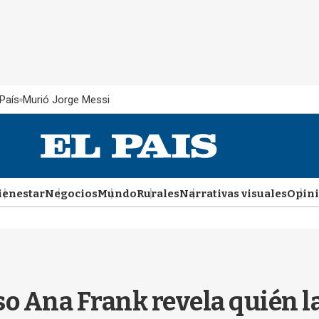
País
Murió Jorge Messi
ienestar
Negocios
Mundo
Rurales
Narrativas visuales
Opin
so Ana Frank revela quién l