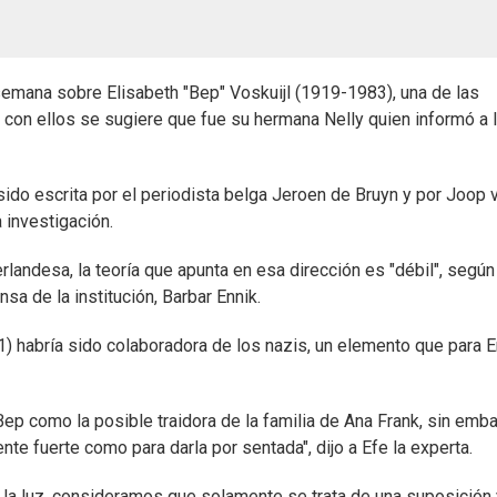
semana sobre Elisabeth "Bep" Voskuijl (1919-1983), una de las
 con ellos se sugiere que fue su hermana Nelly quien informó a 
 sido escrita por el periodista belga Jeroen de Bruyn y por Joop 
a investigación.
landesa, la teoría que apunta en esa dirección es "débil", según 
sa de la institución, Barbar Ennik.
1) habría sido colaboradora de los nazis, un elemento que para E
Bep como la posible traidora de la familia de Ana Frank, sin emb
te fuerte como para darla por sentada", dijo a Efe la experta.
la luz, consideramos que solamente se trata de una suposición