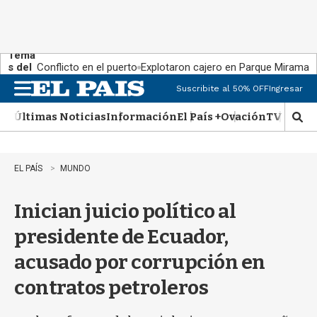
Tema
s del
Conflicto en el puerto
Explotaron cajero en Parque Miramar
día:
Suscribite al 50% OFF
Ingresar
M
e
Últimas Noticias
Información
El País +
Ovación
TV Show
n
M
u
o
s
t
EL PAÍS
MUNDO
r
a
Inician juicio político al
r
b
presidente de Ecuador,
�
s
acusado por corrupción en
q
u
contratos petroleros
e
d