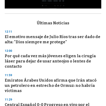
0
s
e
c
Últimas Noticias
o
n
12:11
d
El emotivo mensaje de Julio Ríos tras ser dado de
s
o
alta: "Dios siempre me protege"
f
3
12:00
3
s
Por qué cada vez más jóvenes eligen la cirugía
e
láser para dejar de usar anteojos o lentes de
c
contacto
o
n
d
11:59
s
Emiratos Árabes Unidos afirma que Irán atacó
un petrolero en estrecho de Ormuz: no habría
víctimas
11:29
Central Español 0-0 Progreso en vivo por el