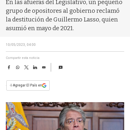
a
En las afueras del Legislativo, un pequeño
grupo de opositores al gobierno reclamó
la destitución de Guillermo Lasso, quien
asumió en mayo de 2021.
10/05/2023, 04:00
Compartir esta noticia
F
W
T
L
E
a
h
w
i
m
c
a
i
n
a
e
t
t
k
i
+
Agregar El País en
b
s
t
e
l
o
A
e
d
o
p
r
I
k
p
n