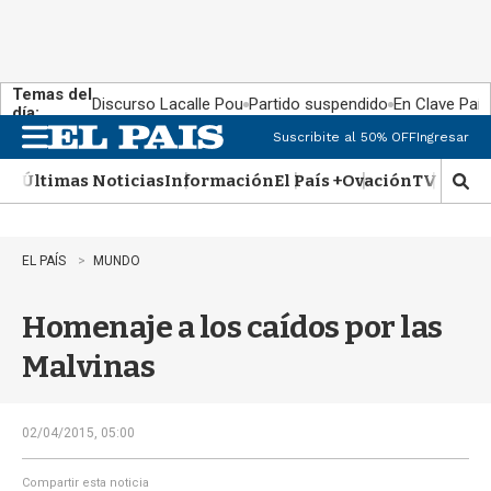
Temas del
Discurso Lacalle Pou
Partido suspendido
En Clave País
día:
Suscribite al 50% OFF
Ingresar
M
e
Últimas Noticias
Información
El País +
Ovación
TV Show
n
M
u
o
s
t
EL PAÍS
MUNDO
r
a
Homenaje a los caídos por las
r
b
Malvinas
�
s
q
u
02/04/2015, 05:00
e
d
Compartir esta noticia