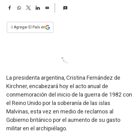
a
F
W
T
L
E
a
h
w
i
m
c
a
i
n
a
e
t
t
k
i
+
Agregar El País en
b
s
t
e
l
o
A
e
d
o
p
r
I
k
p
n
La presidenta argentina, Cristina Fernández de
Kirchner, encabezará hoy el acto anual de
conmemoración del inicio de la guerra de 1982 con
el Reino Unido por la soberanía de las islas
Malvinas, esta vez en medio de reclamos al
Gobierno británico por el aumento de su gasto
militar en el archipiélago.