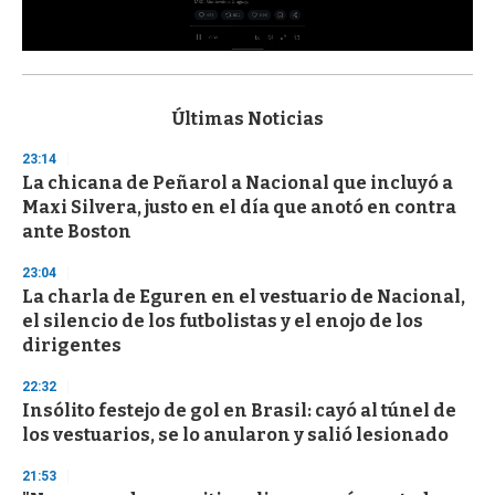
0
s
e
c
Últimas Noticias
o
n
23:14
d
La chicana de Peñarol a Nacional que incluyó a
s
o
Maxi Silvera, justo en el día que anotó en contra
f
ante Boston
3
3
s
23:04
e
La charla de Eguren en el vestuario de Nacional,
c
el silencio de los futbolistas y el enojo de los
o
n
dirigentes
d
s
22:32
Insólito festejo de gol en Brasil: cayó al túnel de
los vestuarios, se lo anularon y salió lesionado
21:53