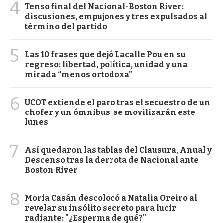
4
Tenso final del Nacional-Boston River:
discusiones, empujones y tres expulsados al
término del partido
5
Las 10 frases que dejó Lacalle Pou en su
regreso: libertad, política, unidad y una
mirada “menos ortodoxa”
6
UCOT extiende el paro tras el secuestro de un
chofer y un ómnibus: se movilizarán este
lunes
7
Así quedaron las tablas del Clausura, Anual y
Descenso tras la derrota de Nacional ante
Boston River
8
Moria Casán descolocó a Natalia Oreiro al
revelar su insólito secreto para lucir
radiante: "¿Esperma de qué?"