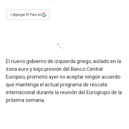
a
h
w
i
m
a
c
a
i
n
a
e
t
t
k
i
+
Agregar El País en
b
s
t
e
l
o
A
e
d
o
p
r
I
k
p
n
El nuevo gobierno de izquierda griego, aislado en la
zona euro y bajo presión del Banco Central
Europeo, prometió ayer no aceptar ningún acuerdo
que mantenga el actual programa de rescate
internacional durante la reunión del Eurogrupo de la
próxima semana.