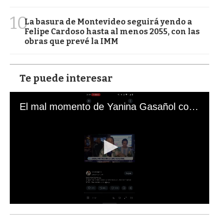
10
La basura de Montevideo seguirá yendo a
Felipe Cardoso hasta al menos 2055, con las
obras que prevé la IMM
Te puede interesar
El mal momento de Yanina Gasañol con un hincha argentino en "Subrayado"
0
s