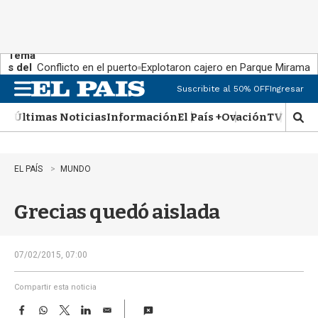
Tema
s del
Conflicto en el puerto
Explotaron cajero en Parque Miramar
día:
Suscribite al 50% OFF
Ingresar
M
e
Últimas Noticias
Información
El País +
Ovación
TV Show
n
M
u
o
s
t
EL PAÍS
MUNDO
r
a
Grecias quedó aislada
r
b
�
s
07/02/2015, 07:00
q
u
Compartir esta noticia
e
F
W
T
L
E
d