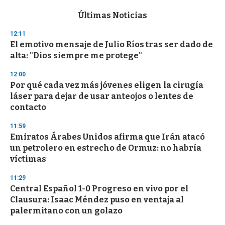
e
c
Últimas Noticias
o
n
12:11
d
El emotivo mensaje de Julio Ríos tras ser dado de
s
o
alta: "Dios siempre me protege"
f
3
12:00
3
s
Por qué cada vez más jóvenes eligen la cirugía
e
láser para dejar de usar anteojos o lentes de
c
contacto
o
n
d
11:59
s
Emiratos Árabes Unidos afirma que Irán atacó
un petrolero en estrecho de Ormuz: no habría
víctimas
11:29
Central Español 1-0 Progreso en vivo por el
Clausura: Isaac Méndez puso en ventaja al
palermitano con un golazo