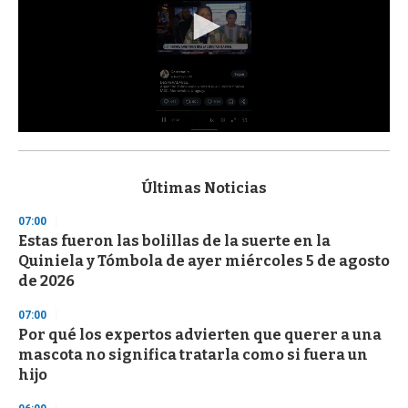
0
s
e
c
Últimas Noticias
o
n
07:00
d
Estas fueron las bolillas de la suerte en la
s
o
Quiniela y Tómbola de ayer miércoles 5 de agosto
f
de 2026
3
3
s
07:00
e
Por qué los expertos advierten que querer a una
c
mascota no significa tratarla como si fuera un
o
n
hijo
d
s