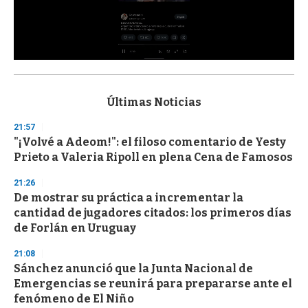
0
s
e
c
Últimas Noticias
o
n
21:57
d
"¡Volvé a Adeom!": el filoso comentario de Yesty
s
o
Prieto a Valeria Ripoll en plena Cena de Famosos
f
3
21:26
3
s
De mostrar su práctica a incrementar la
e
cantidad de jugadores citados: los primeros días
c
de Forlán en Uruguay
o
n
d
21:08
s
Sánchez anunció que la Junta Nacional de
Emergencias se reunirá para prepararse ante el
fenómeno de El Niño