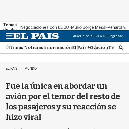
Temas
Negociaciones con EE.UU.
Murió Jorge Messi
Peñarol vs
del día:
Suscribite al 50% OFF
Ingresar
M
e
Últimas Noticias
Información
El País +
Ovación
TV Show
n
M
u
o
s
t
EL PAÍS
MUNDO
r
a
Fue la única en abordar un
r
b
avión por el temor del resto de
�
s
los pasajeros y su reacción se
q
u
hizo viral
e
d