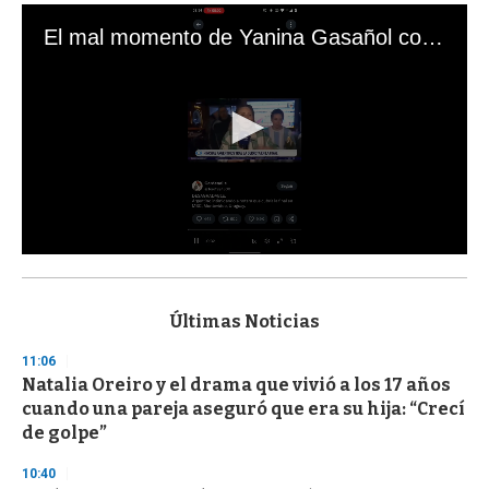
El mal momento de Yanina Gasañol con un hincha argentino en "Subrayado"
0
s
e
c
Últimas Noticias
o
n
11:06
d
Natalia Oreiro y el drama que vivió a los 17 años
s
o
cuando una pareja aseguró que era su hija: “Crecí
f
de golpe”
3
3
s
10:40
e