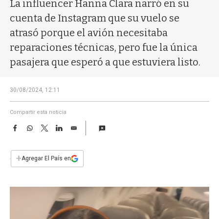
a
La influencer Hanna Clara narró en su
cuenta de Instagram que su vuelo se
atrasó porque el avión necesitaba
reparaciones técnicas, pero fue la única
pasajera que esperó a que estuviera listo.
30/08/2024, 12:11
Compartir esta noticia
F
W
T
L
E
a
h
w
i
m
c
a
i
n
a
e
t
t
k
i
+
Agregar El País en
b
s
t
e
l
o
A
e
d
o
p
r
I
k
p
n