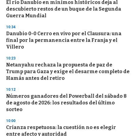
El río Danubio en mínimos históricos deja al
c
descubierto restos de un buque de la Segunda
o
n
Guerra Mundial
d
s
10:34
Danubio 0-0 Cerro en vivo por el Clausura: una
final por la permanencia entre la Franja y el
Villero
10:23
Netanyahu rechaza la propuesta de paz de
Trump para Gaza y exige el desarme completo de
Hamás antes del retiro
10:12
Números ganadores del Powerball del sábado 8
de agosto de 2026: los resultados del último
sorteo
10:00
Crianza respetuosa: la cuestión no es elegir
entre afecto y autoridad