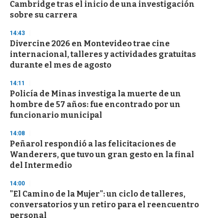
o
Cambridge tras el inicio de una investigación
f
sobre su carrera
3
3
s
14:43
e
Divercine 2026 en Montevideo trae cine
c
internacional, talleres y actividades gratuitas
o
n
durante el mes de agosto
d
s
14:11
Policía de Minas investiga la muerte de un
hombre de 57 años: fue encontrado por un
funcionario municipal
14:08
Peñarol respondió a las felicitaciones de
Wanderers, que tuvo un gran gesto en la final
del Intermedio
14:00
"El Camino de la Mujer": un ciclo de talleres,
conversatorios y un retiro para el reencuentro
personal