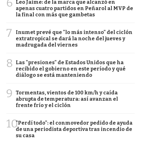
6
Leo Jaime: de la marca que alcanzó en
apenas cuatro partidos en Peñarol al MVP de
la final con más que gambetas
7
Inumet prevé que "lo más intenso" del ciclón
extratropical se dará la noche del jueves y
madrugada del viernes
8
Las "presiones" de Estados Unidos que ha
recibido el gobierno en este período y qué
diálogo se está manteniendo
9
Tormentas, vientos de 100 km/h y caída
abrupta de temperatura: así avanzan el
frente frío y el ciclón
10
"Perdí todo": el conmovedor pedido de ayuda
de una periodista deportiva tras incendio de
su casa