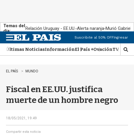
Temas del
Relación Uruguay - EE.UU.
Alerta naranja
Murió Gabriel 
día:
Suscribite al 50% OFF
Ingresar
M
e
Últimas Noticias
Información
El País +
Ovación
TV Show
n
M
u
o
s
t
EL PAÍS
MUNDO
r
a
Fiscal en EE.UU. justifica
r
b
muerte de un hombre negro
�
s
q
u
18/05/2021, 19:49
e
d
Compartir esta noticia