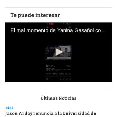
Te puede interesar
El mal momento de Yanina Gasañol con un hincha argentino en "Subrayado"
0
s
e
c
Últimas Noticias
o
n
14:43
d
Jason Arday renuncia a la Universidad de
s