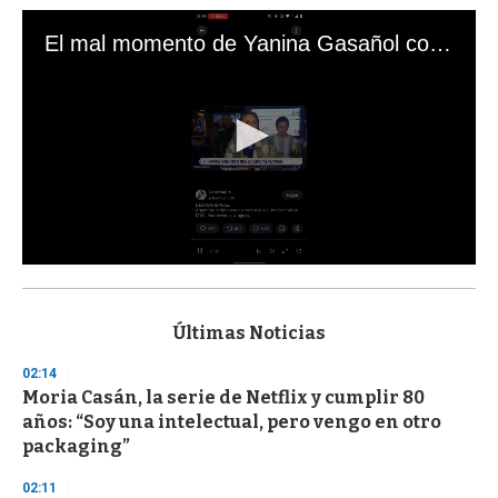
El mal momento de Yanina Gasañol con un hincha argentino en "Subrayado"
0
s
e
c
Últimas Noticias
o
n
02:14
d
Moria Casán, la serie de Netflix y cumplir 80
s
o
años: “Soy una intelectual, pero vengo en otro
f
packaging”
3
3
s
02:11