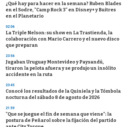
e
¿Qué hay para hacer en la semana? Ruben Blades
c
en el Sodre, "Camp Rock 3" en Disney+ y Buitres
o
n
en el Planetario
d
s
02:06
La Triple Nelson: su show en La Trastienda, la
colaboración con Mario Carrero y el nuevo disco
que preparan
23:56
Jugaban Uruguay Montevideo y Paysandú,
tiraron la pelota afuera y se produjo un insólito
accidente en la ruta
23:45
Conocé los resultados de la Quiniela y la Tómbola
nocturna del sábado 8 de agosto de 2026
21:59
"Que se juegue el fin de semana que viene": la
postura de Peñarol sobre la fijación del partido
ante City Torque