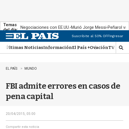
Temas
Negociaciones con EE.UU.
Murió Jorge Messi
Peñarol vs
del día:
Suscribite al 50% OFF
Ingresar
M
e
Últimas Noticias
Información
El País +
Ovación
TV Show
n
M
u
o
s
t
EL PAÍS
MUNDO
r
a
FBI admite errores en casos de
r
b
pena capital
�
s
q
u
20/04/2015, 05:00
e
d
Compartir esta noticia