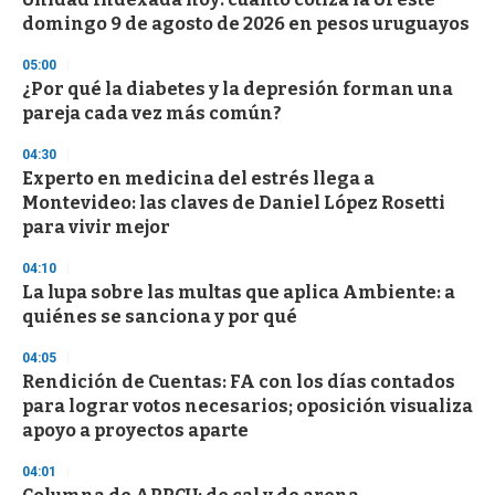
o
domingo 9 de agosto de 2026 en pesos uruguayos
f
3
05:00
3
s
¿Por qué la diabetes y la depresión forman una
e
pareja cada vez más común?
c
o
04:30
n
d
Experto en medicina del estrés llega a
s
Montevideo: las claves de Daniel López Rosetti
para vivir mejor
04:10
La lupa sobre las multas que aplica Ambiente: a
quiénes se sanciona y por qué
04:05
Rendición de Cuentas: FA con los días contados
para lograr votos necesarios; oposición visualiza
apoyo a proyectos aparte
04:01