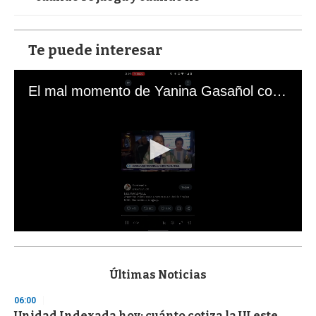
Te puede interesar
El mal momento de Yanina Gasañol con un hincha argentino en "Subrayado"
0
s
e
c
Últimas Noticias
o
n
06:00
d
Unidad Indexada hoy: cuánto cotiza la UI este
s