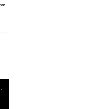
par
cha argentino en "Subrayado"