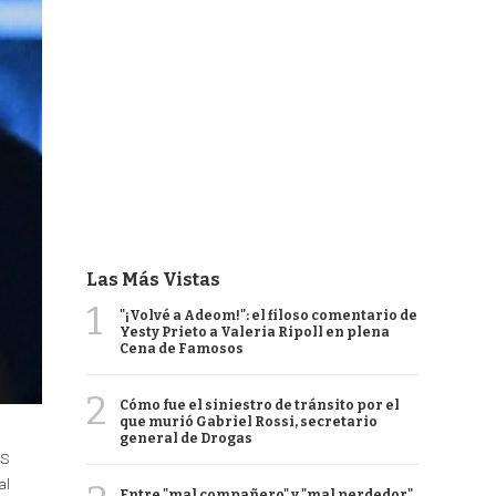
Las Más Vistas
1
"¡Volvé a Adeom!": el filoso comentario de
Yesty Prieto a Valeria Ripoll en plena
Cena de Famosos
2
Cómo fue el siniestro de tránsito por el
que murió Gabriel Rossi, secretario
general de Drogas
US
al
Entre "mal compañero" y "mal perdedor",