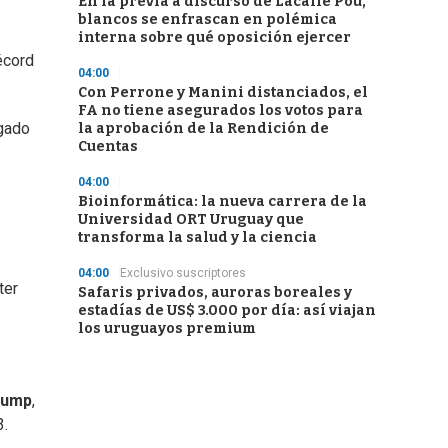
En la previa a discurso de Lacalle Pou,
blancos se enfrascan en polémica
interna sobre qué oposición ejercer
écord
04:00
Con Perrone y Manini distanciados, el
FA no tiene asegurados los votos para
egado
la aprobación de la Rendición de
Cuentas
04:00
Bioinformática: la nueva carrera de la
Universidad ORT Uruguay que
transforma la salud y la ciencia
04:00
Exclusivo suscriptores
ter
Safaris privados, auroras boreales y
estadías de US$ 3.000 por día: así viajan
los uruguayos premium
rump
,
3.