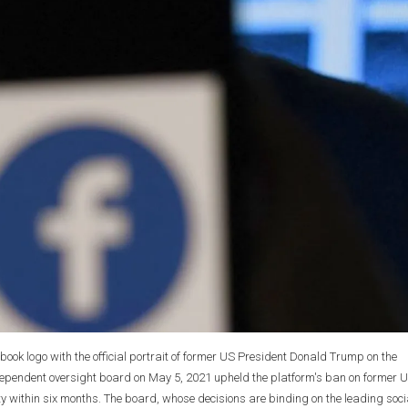
cebook logo with the official portrait of former US President Donald Trump on the
ndependent oversight board on May 5, 2021 upheld the platform's ban on former 
ty within six months. The board, whose decisions are binding on the leading soci