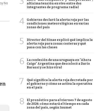
3
by his
altísima tensión en vivo entre dos
integrantes de programa radial
4
Gobierno declaró la alerta roja por las
condiciones meteorológicas en varias
zonas del país
5
Director del Sinae explicó qué implica la
alerta roja para zonas costeras y qué
pasa con las clases
6
La confesión de una uruguaya en "Ahora
Caigo" Argentina que descolocó a Darío
Barassi y se hizo viral
7
Qué significa la alerta roja decretada por
cen
el gobierno y cómo se activa la operativa
en el país
8
El pronóstico para el viernes 7 de agosto
de 2026: cómo estará el tiempo en cada
zona del país, según Inumet