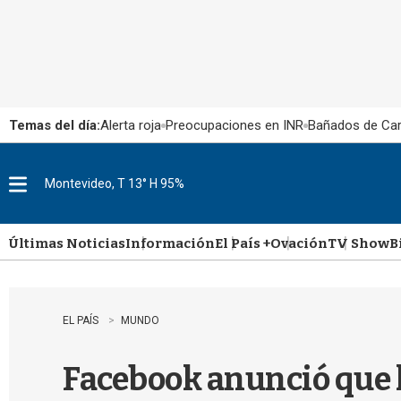
Temas del día:
Alerta roja
Preocupaciones en INR
Bañados de Ca
Montevideo, T 13° H 95%
M
e
n
u
Últimas Noticias
Información
El País +
Ovación
TV Show
B
EL PAÍS
MUNDO
Facebook anunció que 