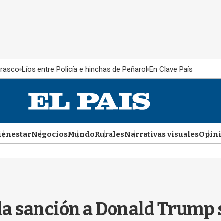
rrasco
Líos entre Policía e hinchas de Peñarol
En Clave País
ienestar
Negocios
Mundo
Rurales
Narrativas visuales
Opin
la sanción a Donald Trump s