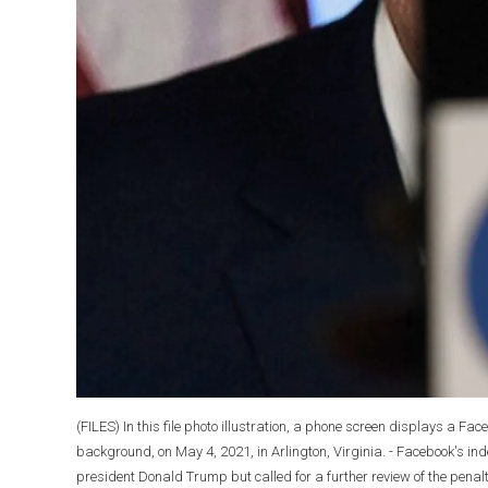
(FILES) In this file photo illustration, a phone screen displays a Fa
background, on May 4, 2021, in Arlington, Virginia. - Facebook's i
president Donald Trump but called for a further review of the penal