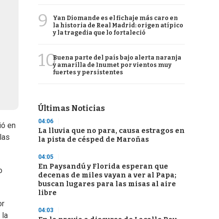
9
Yan Diomande es el fichaje más caro en
la historia de Real Madrid: origen atípico
y la tragedia que lo fortaleció
10
Buena parte del país bajo alerta naranja
y amarilla de Inumet por vientos muy
fuertes y persistentes
Últimas Noticias
04:06
ió en
La lluvia que no para, causa estragos en
las
la pista de césped de Maroñas
04:05
En Paysandú y Florida esperan que
o
decenas de miles vayan a ver al Papa;
buscan lugares para las misas al aire
libre
or
04:03
 la