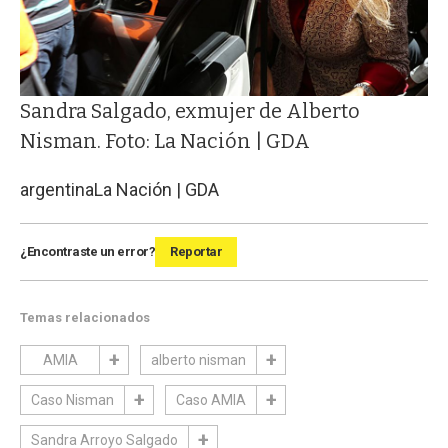
Sandra Salgado, exmujer de Alberto
Nisman. Foto: La Nación | GDA
argentina
La Nación | GDA
¿Encontraste un error?
Reportar
Temas relacionados
AMIA
alberto nisman
Caso Nisman
Caso AMIA
Sandra Arroyo Salgado