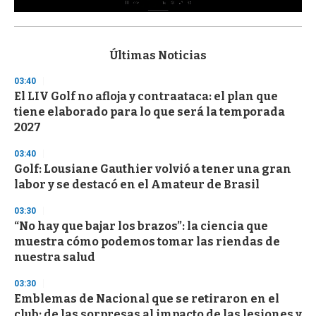
0
s
e
c
Últimas Noticias
o
n
03:40
d
El LIV Golf no afloja y contraataca: el plan que
s
o
tiene elaborado para lo que será la temporada
f
2027
3
3
s
03:40
e
Golf: Lousiane Gauthier volvió a tener una gran
c
labor y se destacó en el Amateur de Brasil
o
n
d
03:30
s
“No hay que bajar los brazos”: la ciencia que
muestra cómo podemos tomar las riendas de
nuestra salud
03:30
Emblemas de Nacional que se retiraron en el
club: de las sorpresas al impacto de las lesiones y