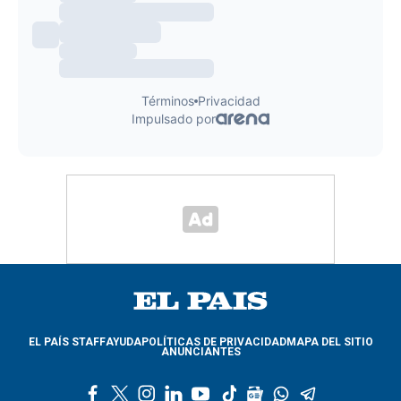
EL PAÍS STAFF
AYUDA
POLÍTICAS DE PRIVACIDAD
MAPA DEL SITIO
ANUNCIANTES
f
t
i
l
y
t
g
w
t