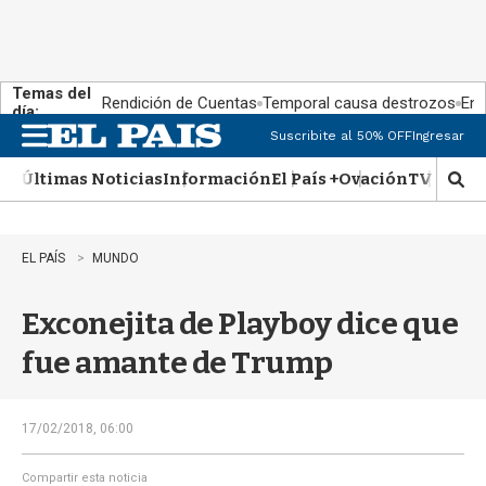
Temas del
Rendición de Cuentas
Temporal causa destrozos
En 
día:
Suscribite al 50% OFF
Ingresar
M
e
Últimas Noticias
Información
El País +
Ovación
TV Show
n
M
u
o
s
t
EL PAÍS
MUNDO
r
a
Exconejita de Playboy dice que
r
b
fue amante de Trump
�
s
q
u
17/02/2018, 06:00
e
d
Compartir esta noticia