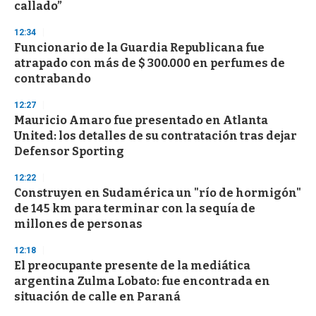
callado”
3
3
s
12:34
e
Funcionario de la Guardia Republicana fue
c
atrapado con más de $ 300.000 en perfumes de
o
n
contrabando
d
s
12:27
Mauricio Amaro fue presentado en Atlanta
United: los detalles de su contratación tras dejar
Defensor Sporting
12:22
Construyen en Sudamérica un "río de hormigón"
de 145 km para terminar con la sequía de
millones de personas
12:18
El preocupante presente de la mediática
argentina Zulma Lobato: fue encontrada en
situación de calle en Paraná