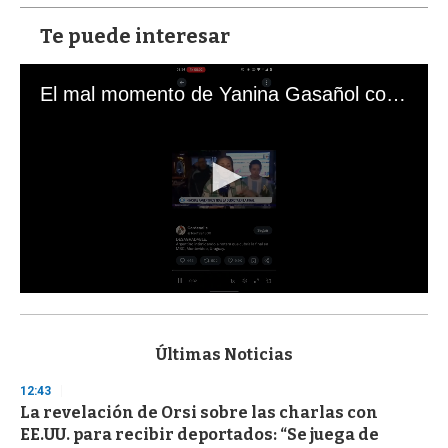
Te puede interesar
El mal momento de Yanina Gasañol con un hincha argentino en "Subrayado"
0
s
e
c
Últimas Noticias
o
n
12:43
d
La revelación de Orsi sobre las charlas con
s
o
EE.UU. para recibir deportados: “Se juega de
f