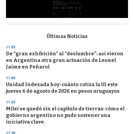
0
s
e
c
Últimas Noticias
o
n
11:55
d
De “gran exhibición” al “deslumbre”: así vieron
s
o
en Argentina otra gran actuación de Leonel
f
Jaime en Peñarol
3
3
s
11:49
e
Unidad Indexada hoy: cuánto cotiza la UI este
c
jueves 6 de agosto de 2026 en pesos uruguayos
o
n
d
11:43
s
Milei se quedó sin el capítulo de tierras: cómo el
gobierno argentino no pudo sostener una
iniciativa clave
11:30