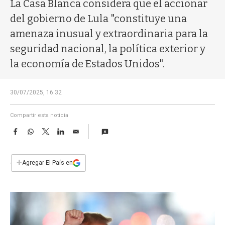
a
La Casa Blanca considera que el accionar
del gobierno de Lula "constituye una
amenaza inusual y extraordinaria para la
seguridad nacional, la política exterior y
la economía de Estados Unidos".
30/07/2025, 16:32
Compartir esta noticia
F
W
T
L
E
a
h
w
i
m
c
a
i
n
a
e
t
t
k
i
+
Agregar El País en
b
s
t
e
l
o
A
e
d
o
p
r
I
k
p
n