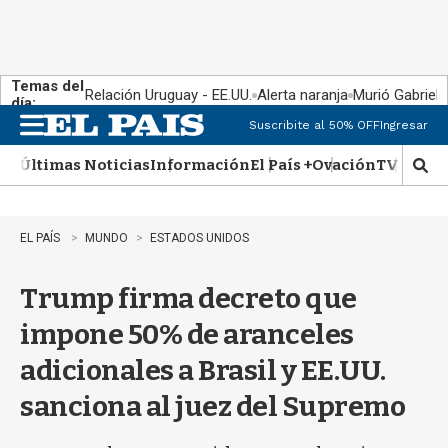
Temas del
Relación Uruguay - EE.UU.
Alerta naranja
Murió Gabriel 
día:
Suscribite al 50% OFF
Ingresar
M
e
Últimas Noticias
Información
El País +
Ovación
TV Show
n
M
u
o
s
t
EL PAÍS
MUNDO
ESTADOS UNIDOS
r
a
Trump firma decreto que
r
b
impone 50% de aranceles
�
s
adicionales a Brasil y EE.UU.
q
u
sanciona al juez del Supremo
e
d