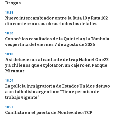
Drogas
3
3
s
18:38
e
Nuevo intercambiador entre la Ruta 10 y Ruta 102
c
dio comienzo a sus obras: todos los detalles
o
n
d
18:30
s
Conocé los resultados de la Quiniela y la Tómbola
vespertina del viernes 7 de agosto de 2026
18:10
Así detuvieron al cantante de trap Nahuel One23
y a chilenos que explotaron un cajero en Parque
Miramar
18:09
La policía inmigratoria de Estados Unidos detuvo
a un futbolista argentino: "Tiene permiso de
trabajo vigente"
18:07
Conflicto en el puerto de Montevideo: TCP