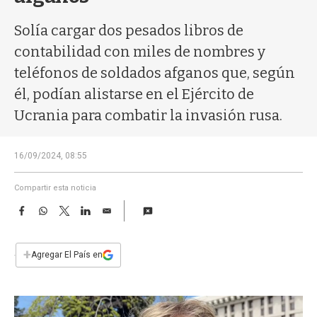
a
Solía cargar dos pesados libros de
contabilidad con miles de nombres y
teléfonos de soldados afganos que, según
él, podían alistarse en el Ejército de
Ucrania para combatir la invasión rusa.
16/09/2024, 08:55
Compartir esta noticia
F
W
T
L
E
a
h
w
i
m
c
a
i
n
a
e
t
t
k
i
+
Agregar El País en
b
s
t
e
l
o
A
e
d
o
p
r
I
k
p
n