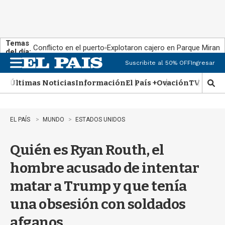
Temas
Conflicto en el puerto
Explotaron cajero en Parque Miram
del día:
Suscribite al 50% OFF
Ingresar
M
e
Últimas Noticias
Información
El País +
Ovación
TV Show
n
M
u
o
s
t
EL PAÍS
MUNDO
ESTADOS UNIDOS
r
a
Quién es Ryan Routh, el
r
b
hombre acusado de intentar
�
s
matar a Trump y que tenía
q
u
una obsesión con soldados
e
d
afganos