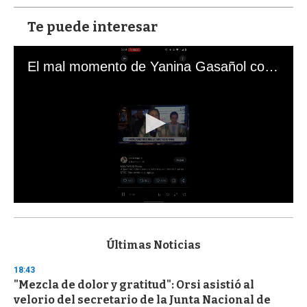
Te puede interesar
El mal momento de Yanina Gasañol con un hincha argentino en "Subrayado"
0
s
e
c
Últimas Noticias
o
n
18:43
d
"Mezcla de dolor y gratitud": Orsi asistió al
s
o
velorio del secretario de la Junta Nacional de
f