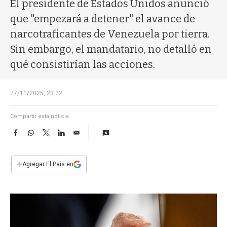
a
El presidente de Estados Unidos anunció
que "empezará a detener" el avance de
narcotraficantes de Venezuela por tierra.
Sin embargo, el mandatario, no detalló en
qué consistirían las acciones.
27/11/2025, 23:22
Compartir esta noticia
F
W
T
L
E
a
h
w
i
m
c
a
i
n
a
e
t
t
k
i
+
Agregar El País en
b
s
t
e
l
o
A
e
d
o
p
r
I
k
p
n