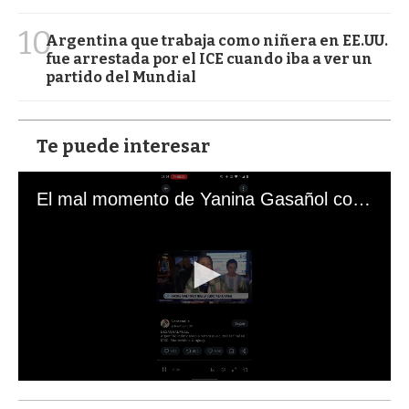
10
Argentina que trabaja como niñera en EE.UU.
fue arrestada por el ICE cuando iba a ver un
partido del Mundial
Te puede interesar
El mal momento de Yanina Gasañol con un hincha argentino en "Subrayado"
0
s