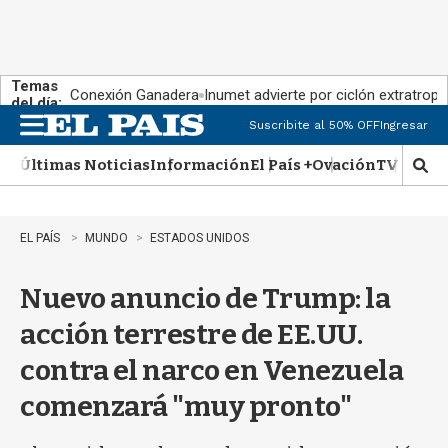
Temas
Conexión Ganadera
Inumet advierte por ciclón extratropi
del día:
Suscribite al 50% OFF
Ingresar
M
e
Últimas Noticias
Información
El País +
Ovación
TV Show
n
M
u
o
s
t
EL PAÍS
MUNDO
ESTADOS UNIDOS
r
a
Nuevo anuncio de Trump: la
r
b
acción terrestre de EE.UU.
�
s
contra el narco en Venezuela
q
u
comenzará "muy pronto"
e
d