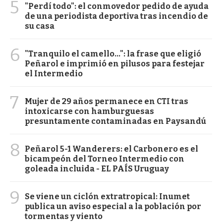
5
"Perdí todo": el conmovedor pedido de ayuda
de una periodista deportiva tras incendio de
su casa
6
"Tranquilo el camello...": la frase que eligió
Peñarol e imprimió en pilusos para festejar
el Intermedio
7
Mujer de 29 años permanece en CTI tras
intoxicarse con hamburguesas
presuntamente contaminadas en Paysandú
8
Peñarol 5-1 Wanderers: el Carbonero es el
bicampeón del Torneo Intermedio con
goleada incluida - EL PAÍS Uruguay
9
Se viene un ciclón extratropical: Inumet
publica un aviso especial a la población por
tormentas y viento