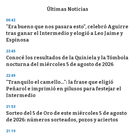
e
c
Últimas Noticias
o
n
00:42
d
"Era bueno que nos pasara esto", celebró Aguirre
s
o
tras ganar el Intermedio y elogió a Leo Jaime y
f
Espinosa
3
3
s
23:45
e
Conocé los resultados de la Quiniela y la Tómbola
c
nocturna del miércoles 5 de agosto de 2026
o
n
d
22:49
s
"Tranquilo el camello...": la frase que eligió
Peñarol e imprimió en pilusos para festejar el
Intermedio
21:53
Sorteo del 5 de Oro de este miércoles 5 de agosto
de 2026: números sorteados, pozos y aciertos
21:19