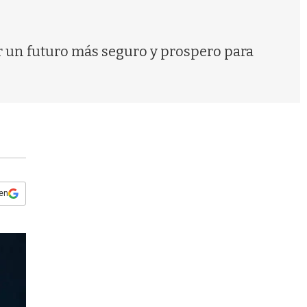
s
q
u
e
ir un futuro más seguro y prospero para
d
a
 en