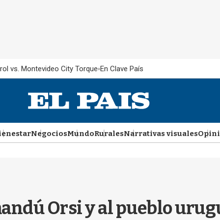
rol vs. Montevideo City Torque
En Clave País
ienestar
Negocios
Mundo
Rurales
Narrativas visuales
Opin
mandú Orsi y al pueblo urug