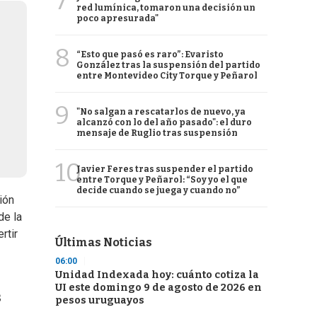
7
red lumínica, tomaron una decisión un
poco apresurada"
8
“Esto que pasó es raro”: Evaristo
González tras la suspensión del partido
entre Montevideo City Torque y Peñarol
9
"No salgan a rescatarlos de nuevo, ya
alcanzó con lo del año pasado": el duro
mensaje de Ruglio tras suspensión
10
Javier Feres tras suspender el partido
entre Torque y Peñarol: “Soy yo el que
decide cuando se juega y cuando no”
ión
de la
rtir
Últimas Noticias
06:00
Unidad Indexada hoy: cuánto cotiza la
UI este domingo 9 de agosto de 2026 en
s
pesos uruguayos