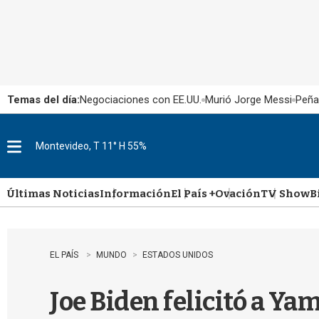
Temas del día:
Negociaciones con EE.UU.
Murió Jorge Messi
Peña
Montevideo, T 11° H 55%
M
e
n
u
Últimas Noticias
Información
El País +
Ovación
TV Show
B
EL PAÍS
MUNDO
ESTADOS UNIDOS
Joe Biden felicitó a Ya