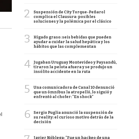
2
Suspensión de City Torque-Peñarol
complica el Clausura: posibles
soluciones y la polémica por el clásico
3
Hígado graso: seis bebidas que pueden
ayudar a cuidar la salud hepática y los
hábitos que las complementan
4
Jugaban Uruguay Montevideo y Paysandú,
tiraron la pelota afuera y se produjo un
insólito accidente en la ruta
5
Una comunicadora de Canal 10 denunció
que un ómnibus la atropelló, lo siguió y
enfrentó al chofer: "En shock"
6
Sergio Puglia anunció la suspensión de
el
su reality: el curioso motivo detrás de la
decisión
Javier Nóblega: "Fue un hackeo de una