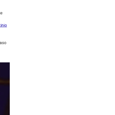
te
inio
caso