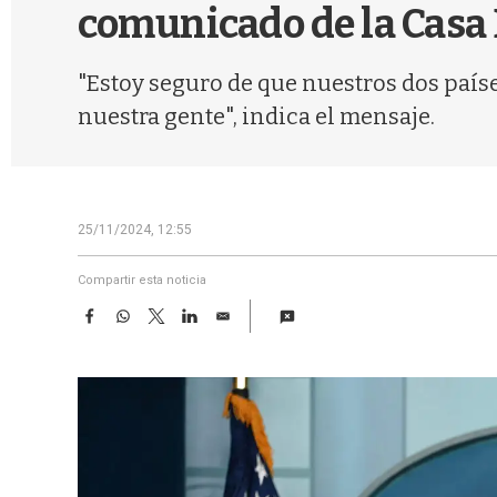
comunicado de la Casa
"Estoy seguro de que nuestros dos país
nuestra gente", indica el mensaje.
25/11/2024, 12:55
Compartir esta noticia
F
W
T
L
E
a
h
w
i
m
c
a
i
n
a
e
t
t
k
i
b
s
t
e
l
o
A
e
d
o
p
r
I
k
p
n