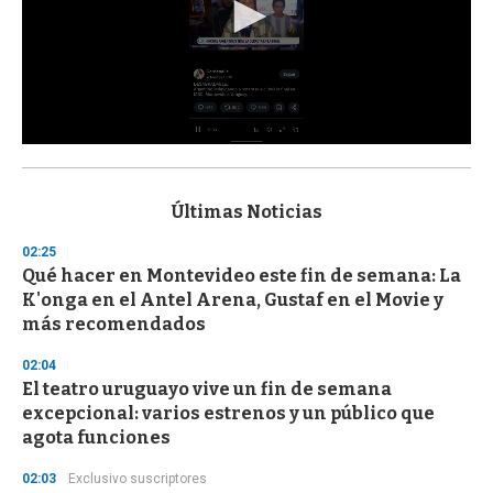
0
s
e
c
Últimas Noticias
o
n
02:25
d
Qué hacer en Montevideo este fin de semana: La
s
o
K'onga en el Antel Arena, Gustaf en el Movie y
f
más recomendados
3
3
s
02:04
e
El teatro uruguayo vive un fin de semana
c
excepcional: varios estrenos y un público que
o
n
agota funciones
d
s
02:03
Exclusivo suscriptores