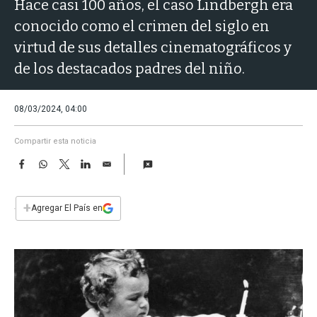
a
Hace casi 100 años, el caso Lindbergh era
conocido como el crimen del siglo en
virtud de sus detalles cinematográficos y
de los destacados padres del niño.
08/03/2024, 04:00
Compartir esta noticia
F
W
T
L
E
a
h
w
i
m
c
a
i
n
a
e
t
t
k
i
+
Agregar El País en
b
s
t
e
l
o
A
e
d
o
p
r
I
k
p
n