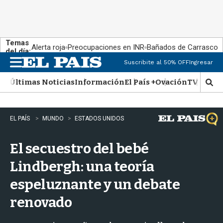
Temas
Alerta roja
Preocupaciones en INR
Bañados de Carrasco
del día:
Suscribite al 50% OFF
Ingresar
M
e
Últimas Noticias
Información
El País +
Ovación
TV Show
n
M
u
o
s
t
EL PAÍS
MUNDO
ESTADOS UNIDOS
r
a
El secuestro del bebé
r
b
Lindbergh: una teoría
�
s
espeluznante y un debate
q
u
renovado
e
d