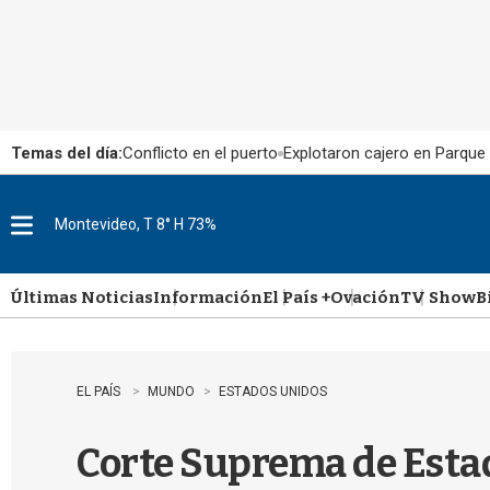
Temas del día:
Conflicto en el puerto
Explotaron cajero en Parque
Montevideo, T 8° H 73%
M
e
n
u
Últimas Noticias
Información
El País +
Ovación
TV Show
B
EL PAÍS
MUNDO
ESTADOS UNIDOS
Corte Suprema de Estad