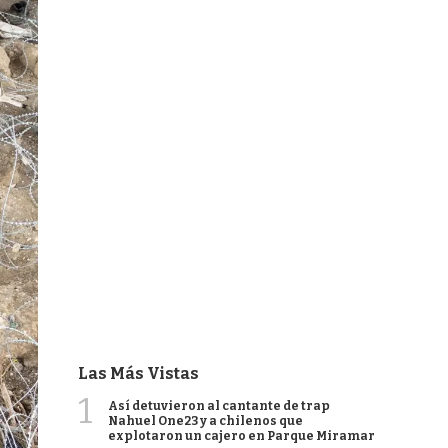
Las Más Vistas
1
Así detuvieron al cantante de trap
Nahuel One23 y a chilenos que
explotaron un cajero en Parque Miramar