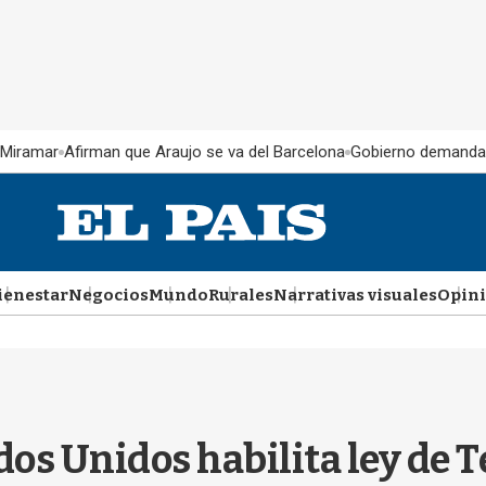
 Miramar
Afirman que Araujo se va del Barcelona
Gobierno demanda
ienestar
Negocios
Mundo
Rurales
Narrativas visuales
Opin
os Unidos habilita ley de 