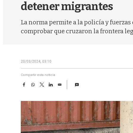
detener migrantes
La norma permite a la policía y fuerzas
comprobar que cruzaron la frontera le
20/03/2024, 03:10
Compartir esta noticia
F
W
T
L
E
a
h
w
i
m
c
a
i
n
a
e
t
t
k
i
b
s
t
e
l
o
A
e
d
o
p
r
I
k
p
n