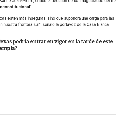
Karine Jean-Pierre, criticó la decisión de los magistrados del 
inconstitucional
”.
xas estén más inseguras, sino que supondrá una carga para las
n nuestra frontera sur”, señaló la portavoz de la Casa Blanca.
exas podría entrar en vigor en la tarde de este
templa?