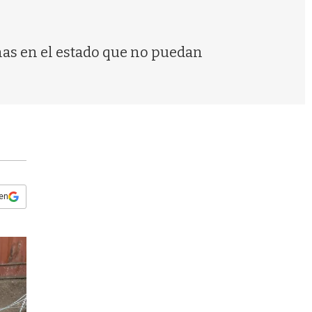
s
q
u
e
onas en el estado que no puedan
d
a
 en