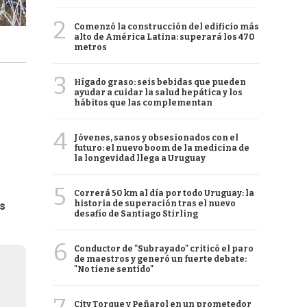
2
Comenzó la construcción del edificio más
alto de América Latina: superará los 470
metros
3
Hígado graso: seis bebidas que pueden
ayudar a cuidar la salud hepática y los
hábitos que las complementan
4
Jóvenes, sanos y obsesionados con el
futuro: el nuevo boom de la medicina de
la longevidad llega a Uruguay
5
Correrá 50 km al día por todo Uruguay: la
historia de superación tras el nuevo
s
desafío de Santiago Stirling
6
Conductor de "Subrayado" criticó el paro
de maestros y generó un fuerte debate:
"No tiene sentido"
City Torque y Peñarol en un prometedor