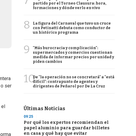
7
partido por el Torneo Clausura: hora,
formaciones y dónde verlo en vivo
8
La figura del Carnaval que tuvo un cruce
con Petinatti debuta como conductor de
un histórico programa
9
"Más burocracia y complicación":
supermercados y comercios cuestionan
medida de informar precios por unidad y
piden cambios
10
De "la operación no se concretará" a "está
ntera
difícil": contrapunto de agentes y
 o ser
dirigentes de Peñarol por De La Cruz
 el
Últimas Noticias
09:25
Por qué los expertos recomiendan el
papel aluminio para guardar billetes
en casa y qué hay que evitar
 norma