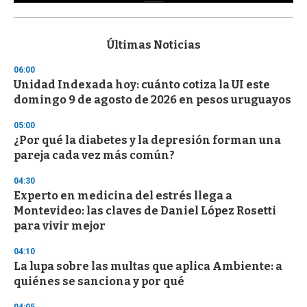
0
s
e
c
Últimas Noticias
o
n
06:00
d
Unidad Indexada hoy: cuánto cotiza la UI este
s
o
domingo 9 de agosto de 2026 en pesos uruguayos
f
3
05:00
3
s
¿Por qué la diabetes y la depresión forman una
e
pareja cada vez más común?
c
o
04:30
n
d
Experto en medicina del estrés llega a
s
Montevideo: las claves de Daniel López Rosetti
para vivir mejor
04:10
La lupa sobre las multas que aplica Ambiente: a
quiénes se sanciona y por qué