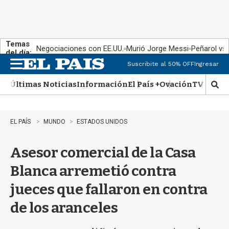
Temas
Negociaciones con EE.UU.
Murió Jorge Messi
Peñarol vs
del día:
Suscribite al 50% OFF
Ingresar
M
e
Últimas Noticias
Información
El País +
Ovación
TV Show
n
M
u
o
s
t
EL PAÍS
MUNDO
ESTADOS UNIDOS
r
a
Asesor comercial de la Casa
r
b
Blanca arremetió contra
�
s
jueces que fallaron en contra
q
u
de los aranceles
e
d