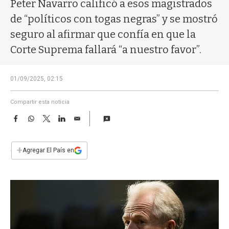
a
Peter Navarro calificó a esos magistrados
de “políticos con togas negras” y se mostró
seguro al afirmar que confía en que la
Corte Suprema fallará “a nuestro favor”.
01/09/2025, 02:15
Compartir esta noticia
F
W
T
L
E
a
h
w
i
m
c
a
i
n
a
e
t
t
k
i
+
Agregar El País en
b
s
t
e
l
o
A
e
d
o
p
r
I
k
p
n