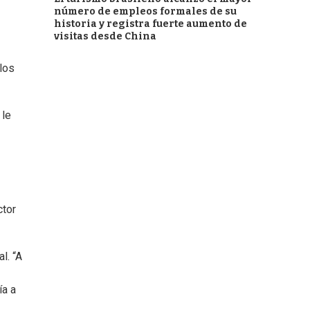
número de empleos formales de su
historia y registra fuerte aumento de
visitas desde China
los
 le
ctor
l. “A
ía a