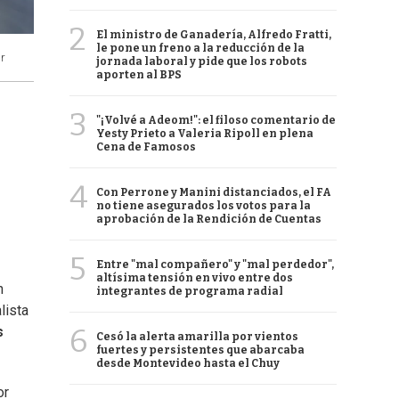
2
El ministro de Ganadería, Alfredo Fratti,
le pone un freno a la reducción de la
r
jornada laboral y pide que los robots
aporten al BPS
3
"¡Volvé a Adeom!": el filoso comentario de
Yesty Prieto a Valeria Ripoll en plena
Cena de Famosos
4
Con Perrone y Manini distanciados, el FA
no tiene asegurados los votos para la
aprobación de la Rendición de Cuentas
5
Entre "mal compañero" y "mal perdedor",
altísima tensión en vivo entre dos
n
integrantes de programa radial
lista
6
s
Cesó la alerta amarilla por vientos
fuertes y persistentes que abarcaba
desde Montevideo hasta el Chuy
or