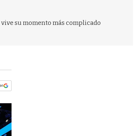
s
q
u
e
ez vive su momento más complicado
d
a
 en