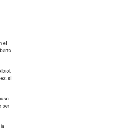
n el
lberto
lbiol,
ez, al
 puso
e ser
la