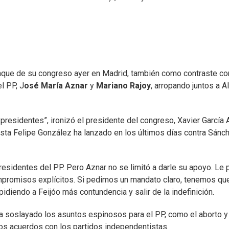
anque de su congreso ayer en Madrid, también como contraste co
l PP, J
osé María Aznar
y
Mariano Rajoy
, arropando juntos a A
residentes”, ironizó el presidente del congreso, Xavier García A
lista Felipe González ha lanzado en los últimos días contra Sánch
residentes del PP. Pero Aznar no se limitó a darle su apoyo. Le
promisos explícitos. Si pedimos un mandato claro, tenemos qu
idiendo a Feijóo más contundencia y salir de la indefinición.
a soslayado los asuntos espinosos para el PP, como el aborto y 
 los acuerdos con los partidos independentistas.