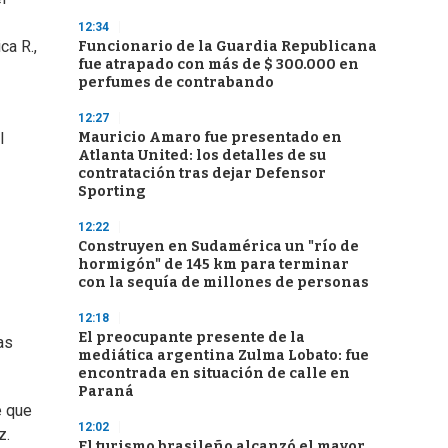
12:34
ca R.,
Funcionario de la Guardia Republicana
fue atrapado con más de $ 300.000 en
perfumes de contrabando
12:27
Mauricio Amaro fue presentado en
l
Atlanta United: los detalles de su
contratación tras dejar Defensor
Sporting
12:22
Construyen en Sudamérica un "río de
hormigón" de 145 km para terminar
con la sequía de millones de personas
12:18
El preocupante presente de la
as
mediática argentina Zulma Lobato: fue
encontrada en situación de calle en
Paraná
e que
12:02
z.
El turismo brasileño alcanzó el mayor