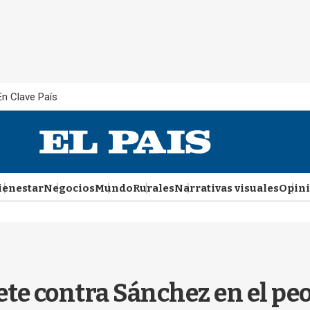
En Clave País
ienestar
Negocios
Mundo
Rurales
Narrativas visuales
Opin
te contra Sánchez en el pe