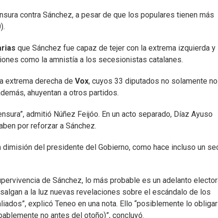
nsura contra Sánchez, a pesar de que los populares tienen más
).
arias
que Sánchez fue capaz de tejer con la extrema izquierda y 
iones como la amnistía a los secesionistas catalanes.
 la extrema derecha de
Vox
, cuyos 33 diputados no solamente no
demás, ahuyentan a otros partidos.
ensura”, admitió Núñez Feijóo. En un acto separado, Díaz Ayuso
caben por reforzar a Sánchez.
a dimisión del presidente del Gobierno, como hace incluso un se
upervivencia de Sánchez, lo más probable es un adelanto electora
salgan a la luz nuevas revelaciones sobre el escándalo de los
iados”, explicó Teneo en una nota. Ello “posiblemente lo obligar
bablemente no antes del otoño)”, concluyó.