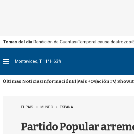
Temas del día:
Rendición de Cuentas
Temporal causa destrozos
Montevideo, T 11° H 63%
M
e
n
u
Últimas Noticias
Información
El País +
Ovación
TV Show
B
EL PAÍS
MUNDO
ESPAÑA
Partido Popular arreme