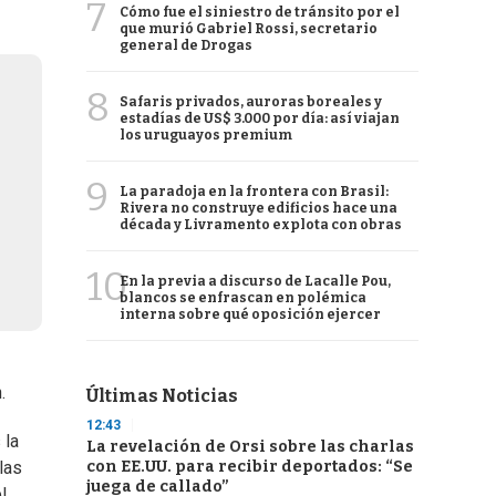
7
Cómo fue el siniestro de tránsito por el
que murió Gabriel Rossi, secretario
general de Drogas
8
Safaris privados, auroras boreales y
estadías de US$ 3.000 por día: así viajan
los uruguayos premium
9
La paradoja en la frontera con Brasil:
Rivera no construye edificios hace una
década y Livramento explota con obras
10
En la previa a discurso de Lacalle Pou,
blancos se enfrascan en polémica
interna sobre qué oposición ejercer
.
Últimas Noticias
12:43
 la
La revelación de Orsi sobre las charlas
con EE.UU. para recibir deportados: “Se
las
juega de callado”
l