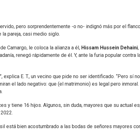
ervido, pero sorprendentemente -o no- indignó más por el flanco
la pareja, casi medio siglo.
de Camargo, le coloca la alianza a él,
Hissam Hussein Dehaini
,
dadanía, renegó rápidamente de él. Y, ante la furia popular contra l
, explica E. T., un vecino que pide no ser identificado. “Pero sí n
iran el lado negativo: que (el matrimonio) es legal pero inmoral.
a.
ces y tiene 16 hijos. Algunos, sin duda, mayores que su actual e
 2022.
rasil está bien acostumbrado a las bodas de señores mayores co