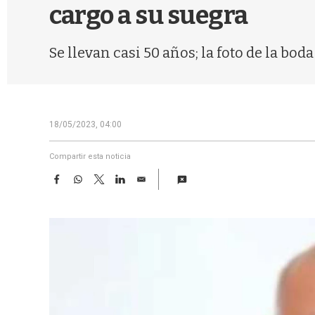
cargo a su suegra
Se llevan casi 50 años; la foto de la bod
18/05/2023, 04:00
Compartir esta noticia
F
W
T
L
E
a
h
w
i
m
c
a
i
n
a
e
t
t
k
i
b
s
t
e
l
o
A
e
d
o
p
r
I
k
p
n