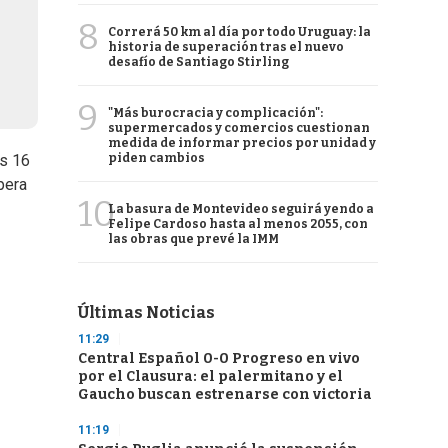
8
Correrá 50 km al día por todo Uruguay: la
historia de superación tras el nuevo
desafío de Santiago Stirling
9
"Más burocracia y complicación":
supermercados y comercios cuestionan
medida de informar precios por unidad y
piden cambios
os 16
pera
10
La basura de Montevideo seguirá yendo a
Felipe Cardoso hasta al menos 2055, con
las obras que prevé la IMM
Últimas Noticias
11:29
Central Español 0-0 Progreso en vivo
por el Clausura: el palermitano y el
Gaucho buscan estrenarse con victoria
11:19