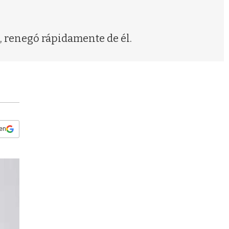
s
q
u
e
ía, renegó rápidamente de él.
d
a
 en