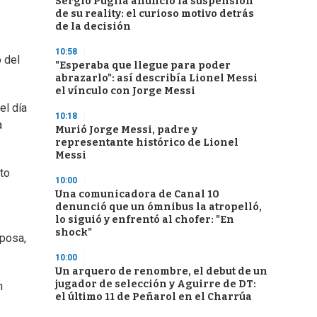
Sergio Puglia anunció la suspensión
de su reality: el curioso motivo detrás
de la decisión
10:58
 del
"Esperaba que llegue para poder
abrazarlo": así describía Lionel Messi
el vínculo con Jorge Messi
 el día
10:18
a
Murió Jorge Messi, padre y
representante histórico de Lionel
Messi
oto
10:00
Una comunicadora de Canal 10
denunció que un ómnibus la atropelló,
lo siguió y enfrentó al chofer: "En
shock"
sposa,
10:00
Un arquero de renombre, el debut de un
jugador de selección y Aguirre de DT:
n
el último 11 de Peñarol en el Charrúa