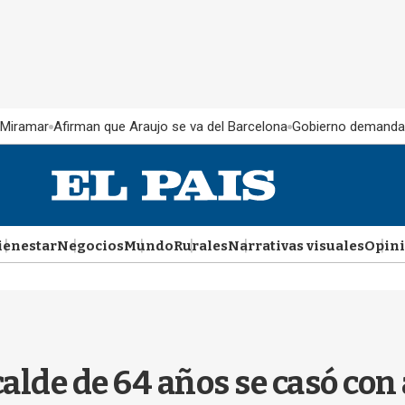
 Miramar
Afirman que Araujo se va del Barcelona
Gobierno demanda
ienestar
Negocios
Mundo
Rurales
Narrativas visuales
Opin
calde de 64 años se casó con