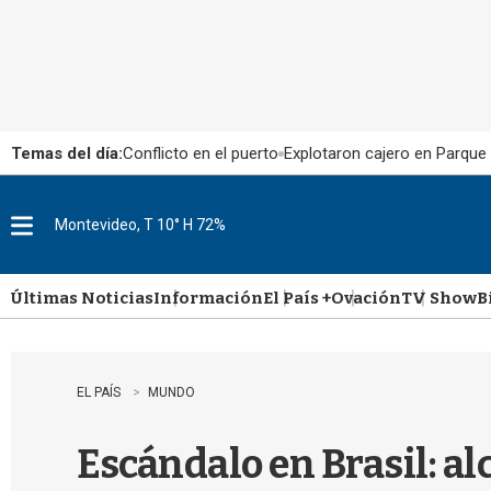
Temas del día:
Conflicto en el puerto
Explotaron cajero en Parque
Montevideo, T 10° H 72%
M
e
n
u
Últimas Noticias
Información
El País +
Ovación
TV Show
B
EL PAÍS
MUNDO
Escándalo en Brasil: al