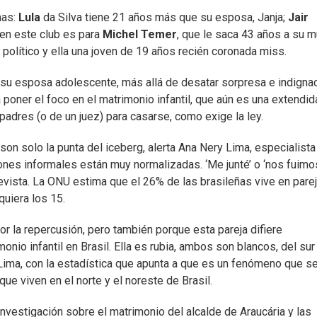
mas:
Lula
da Silva tiene 21 años más que su esposa, Janja;
Jair
 en este club es para
Michel Temer
, que le saca 43 años a su mu
 político y ella una joven de 19 años recién coronada miss.
y su esposa adolescente, más allá de desatar sorpresa e indignac
a poner el foco en el matrimonio infantil, que aún es una extendid
 padres (o de un juez) para casarse, como exige la ley.
on solo la punta del iceberg, alerta Ana Nery Lima, especialista
iones informales están muy normalizadas. ‘Me junté’ o ‘nos fuimo
trevista. La ONU estima que el 26% de las brasileñas vive en pare
quiera los 15.
r la repercusión, pero también porque esta pareja difiere
monio infantil en Brasil. Ella es rubia, ambos son blancos, del sur
 Lima, con la estadística que apunta a que es un fenómeno que s
e viven en el norte y el noreste de Brasil.
 investigación sobre el matrimonio del alcalde de Araucária y las