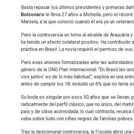
Basta repasar los últimos presidentes y primeras da
Bolsonaro
le lleva 27 años a Michelle, pero el récord
Marcela, a la que conoció cuando él era ya un veterano
Pero la controversia en torno al alcalde de Araucária 
ha tenido un efecto colateral positivo. Ha contribuido 
práctica en Brasil. La novia requirió el permiso de sus
Pero esas uniones formalizadas ante las autoridades s
género de la ONG Plan Internacional: “En Brasil las un
vivir juntos’ es de lo más habitual”, explica en una en
antes de cumplir los 18; incluido un 6% que no tenía si
Su boda es singular por esos 50 años que se llevan, po
radicalmente del perfil clásico, que no único, del matri
país y de clase acomodada, lo cual contrasta, recalca
ceba sobre todo con niñas negras de familias pobres qu
Tras la descomunal controversia, la Fiscalía abrió una