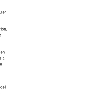
jer,
ión,
a
 en
s a
ja
 del
e