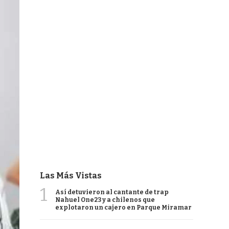
Las Más Vistas
1
Así detuvieron al cantante de trap
Nahuel One23 y a chilenos que
explotaron un cajero en Parque Miramar