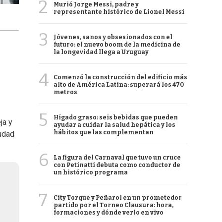
2
Murió Jorge Messi, padre y
representante histórico de Lionel Messi
3
Jóvenes, sanos y obsesionados con el
futuro: el nuevo boom de la medicina de
la longevidad llega a Uruguay
4
Comenzó la construcción del edificio más
alto de América Latina: superará los 470
metros
5
Hígado graso: seis bebidas que pueden
ja y
ayudar a cuidar la salud hepática y los
hábitos que las complementan
iudad
6
La figura del Carnaval que tuvo un cruce
con Petinatti debuta como conductor de
un histórico programa
7
City Torque y Peñarol en un prometedor
partido por el Torneo Clausura: hora,
formaciones y dónde verlo en vivo