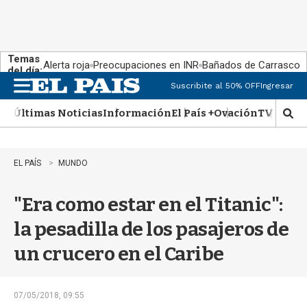
Temas
Alerta roja
Preocupaciones en INR
Bañados de Carrasco
del día:
Suscribite al 50% OFF
Ingresar
M
e
Últimas Noticias
Información
El País +
Ovación
TV Show
n
M
u
o
s
t
EL PAÍS
MUNDO
r
a
"Era como estar en el Titanic":
r
b
la pesadilla de los pasajeros de
�
s
un crucero en el Caribe
q
u
e
d
07/05/2018, 09:55