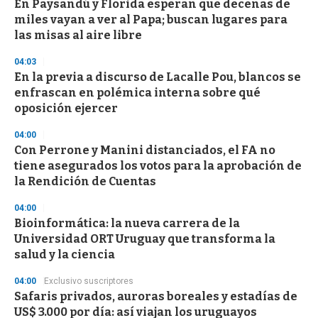
d
En Paysandú y Florida esperan que decenas de
s
miles vayan a ver al Papa; buscan lugares para
las misas al aire libre
04:03
En la previa a discurso de Lacalle Pou, blancos se
enfrascan en polémica interna sobre qué
oposición ejercer
04:00
Con Perrone y Manini distanciados, el FA no
tiene asegurados los votos para la aprobación de
la Rendición de Cuentas
04:00
Bioinformática: la nueva carrera de la
Universidad ORT Uruguay que transforma la
salud y la ciencia
04:00
Exclusivo suscriptores
Safaris privados, auroras boreales y estadías de
US$ 3.000 por día: así viajan los uruguayos