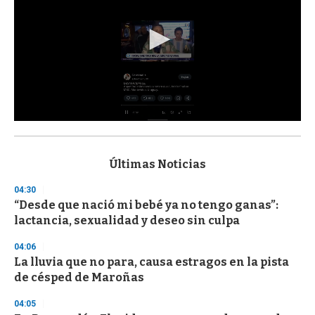
0
s
e
c
Últimas Noticias
o
n
04:30
d
“Desde que nació mi bebé ya no tengo ganas”:
s
o
lactancia, sexualidad y deseo sin culpa
f
3
04:06
3
s
La lluvia que no para, causa estragos en la pista
e
de césped de Maroñas
c
o
04:05
n