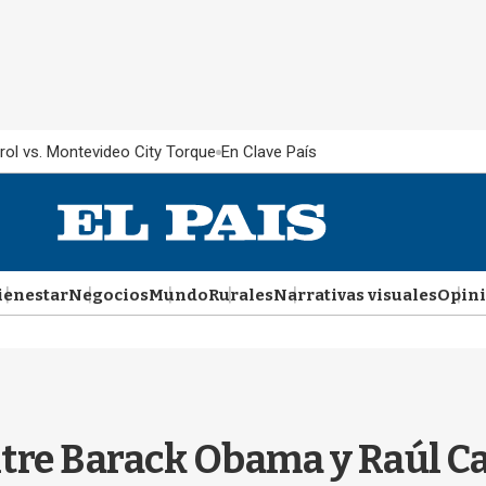
rol vs. Montevideo City Torque
En Clave País
ienestar
Negocios
Mundo
Rurales
Narrativas visuales
Opin
ntre Barack Obama y Raúl C