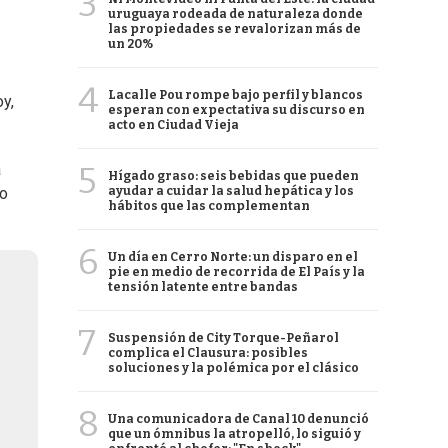
3
uruguaya rodeada de naturaleza donde
las propiedades se revalorizan más de
un 20%
4
Lacalle Pou rompe bajo perfil y blancos
y,
esperan con expectativa su discurso en
acto en Ciudad Vieja
5
a
Hígado graso: seis bebidas que pueden
ayudar a cuidar la salud hepática y los
vo
hábitos que las complementan
6
Un día en Cerro Norte: un disparo en el
pie en medio de recorrida de El País y la
tensión latente entre bandas
7
Suspensión de City Torque-Peñarol
complica el Clausura: posibles
soluciones y la polémica por el clásico
8
Una comunicadora de Canal 10 denunció
que un ómnibus la atropelló, lo siguió y