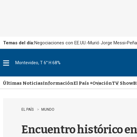
Temas del día:
Negociaciones con EE.UU.
Murió Jorge Messi
Peña
Montevideo, T 6° H 68%
M
e
n
u
Últimas Noticias
Información
El País +
Ovación
TV Show
B
EL PAÍS
MUNDO
Encuentro histórico e