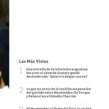
Las Más Vistas
1
Una estrella de la televisión argentina
fue a ver el show de Gustaf y quedó
deslumbrada: "Quiero trabajar con vos"
2
Lo que no se vio de la insólita suspensión
del partido entre Montevideo Cty Torque
y Peñarol en el Estadio Charrúa
Ni Montevideo ni Punta del Este: la ciudad