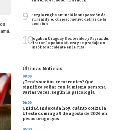
enfrentó al chofer: "En shock"
9
Sergio Puglia anunció la suspensión de
su reality: el curioso motivo detrás de la
dos
decisión
namá.
10
Jugaban Uruguay Montevideo y Paysandú,
tiraron la pelota afuera y se produjo un
insólito accidente en la ruta
Últimas Noticias
08:00
¿Tenés sueños recurrentes? Qué
significa soñar con la misma persona
varias veces, según la psicología
06:00
Unidad Indexada hoy: cuánto cotiza la
UI este domingo 9 de agosto de 2026 en
pesos uruguayos
05:00