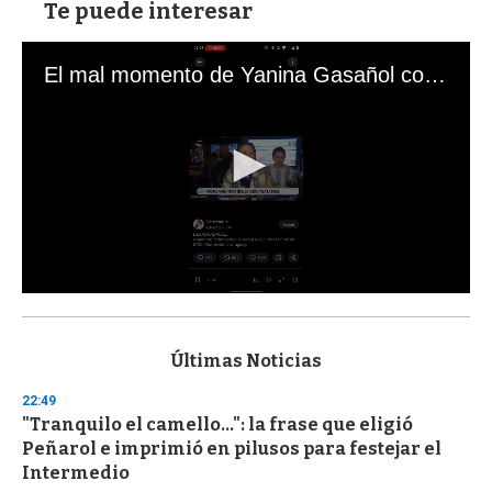
Te puede interesar
El mal momento de Yanina Gasañol con un hincha argentino en "Subrayado"
0
s
e
c
Últimas Noticias
o
n
22:49
d
"Tranquilo el camello...": la frase que eligió
s
o
Peñarol e imprimió en pilusos para festejar el
f
Intermedio
3