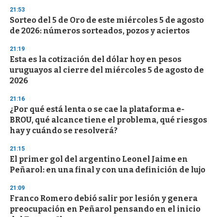
3
s
21:53
e
Sorteo del 5 de Oro de este miércoles 5 de agosto
c
de 2026: números sorteados, pozos y aciertos
o
n
d
21:19
s
Esta es la cotización del dólar hoy en pesos
uruguayos al cierre del miércoles 5 de agosto de
2026
21:16
¿Por qué está lenta o se cae la plataforma e-
BROU, qué alcance tiene el problema, qué riesgos
hay y cuándo se resolverá?
21:15
El primer gol del argentino Leonel Jaime en
Peñarol: en una final y con una definición de lujo
21:09
Franco Romero debió salir por lesión y genera
preocupación en Peñarol pensando en el inicio