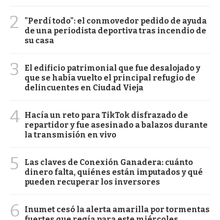
2
"Perdí todo": el conmovedor pedido de ayuda
de una periodista deportiva tras incendio de
su casa
3
El edificio patrimonial que fue desalojado y
que se había vuelto el principal refugio de
delincuentes en Ciudad Vieja
4
Hacía un reto para TikTok disfrazado de
repartidor y fue asesinado a balazos durante
la transmisión en vivo
5
Las claves de Conexión Ganadera: cuánto
dinero falta, quiénes están imputados y qué
pueden recuperar los inversores
6
Inumet cesó la alerta amarilla por tormentas
fuertes que regía para este miércoles