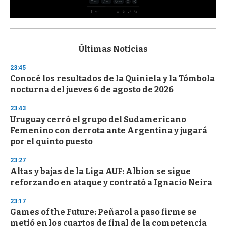
0
s
e
c
Últimas Noticias
o
n
23:45
d
Conocé los resultados de la Quiniela y la Tómbola
s
o
nocturna del jueves 6 de agosto de 2026
f
3
23:43
3
s
Uruguay cerró el grupo del Sudamericano
e
Femenino con derrota ante Argentina y jugará
c
por el quinto puesto
o
n
d
23:27
s
Altas y bajas de la Liga AUF: Albion se sigue
reforzando en ataque y contrató a Ignacio Neira
23:17
Games of the Future: Peñarol a paso firme se
metió en los cuartos de final de la competencia