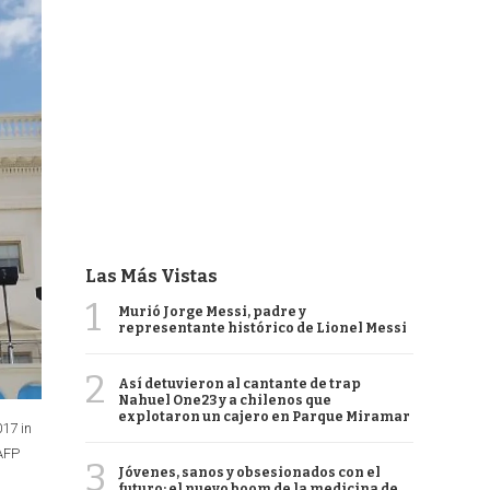
Las Más Vistas
1
Murió Jorge Messi, padre y
representante histórico de Lionel Messi
2
Así detuvieron al cantante de trap
Nahuel One23 y a chilenos que
explotaron un cajero en Parque Miramar
17 in
/AFP
3
Jóvenes, sanos y obsesionados con el
futuro: el nuevo boom de la medicina de