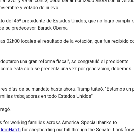
 a favor y 49 en contra, debe ser armonizado ahora con la versi
oviembre y votado de nuevo.
ato del 45º presidente de Estados Unidos, que no logró cumplir 
 de su predecesor, Barack Obama.
s 02h00 locales el resultado de la votación, que fue recibido c
optaron una gran reforma fiscal", se congratuló el presidente
ad como ésta solo se presenta una vez por generación, debemos
jores días de su mandato hasta ahora, Trump tuiteó: "Estamos un
amilias trabajadoras en todo Estados Unidos".
gregó.
 for working families across America. Special thanks to
rrinHatch
for shepherding our bill through the Senate. Look for