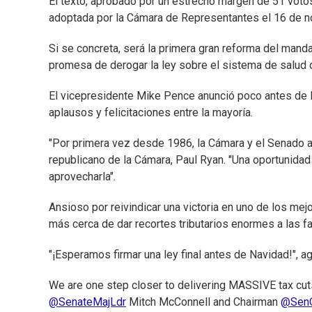
El texto, aprobado por un estrecho margen de 51 votos
adoptada por la Cámara de Representantes el 16 de n
Si se concreta, será la primera gran reforma del mand
promesa de derogar la ley sobre el sistema de salud
El vicepresidente Mike Pence anunció poco antes de la
aplausos y felicitaciones entre la mayoría.
"Por primera vez desde 1986, la Cámara y el Senado ad
republicano de la Cámara, Paul Ryan. "Una oportunid
aprovecharla".
Ansioso por reivindicar una victoria en uno de los me
más cerca de dar recortes tributarios enormes a las f
"¡Esperamos firmar una ley final antes de Navidad!", a
We are one step closer to delivering MASSIVE tax cuts
@SenateMajLdr
Mitch McConnell and Chairman
@SenO