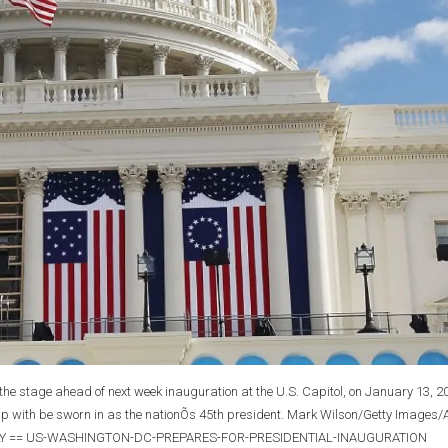
e stage ahead of next week inauguration at the U.S. Capitol, on January 13, 20
p with be sworn in as the nationÕs 45th president. Mark Wilson/Getty Images
NLY == US-WASHINGTON-DC-PREPARES-FOR-PRESIDENTIAL-INAUGURATION