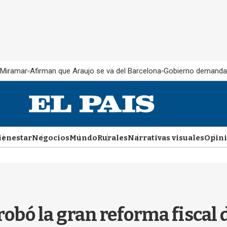
 Miramar
Afirman que Araujo se va del Barcelona
Gobierno demanda
ienestar
Negocios
Mundo
Rurales
Narrativas visuales
Opin
robó la gran reforma fisca