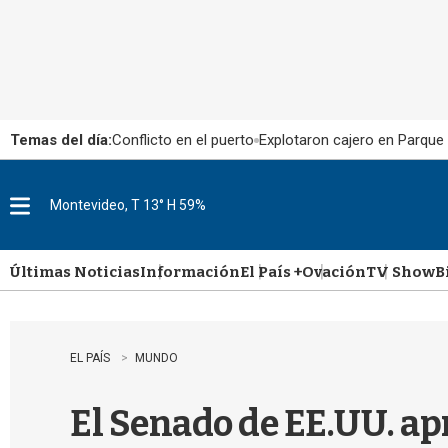
Temas del día:
Conflicto en el puerto
Explotaron cajero en Parque
Montevideo, T 13° H 59%
M
e
n
u
Últimas Noticias
Información
El País +
Ovación
TV Show
B
EL PAÍS
MUNDO
El Senado de EE.UU. ap