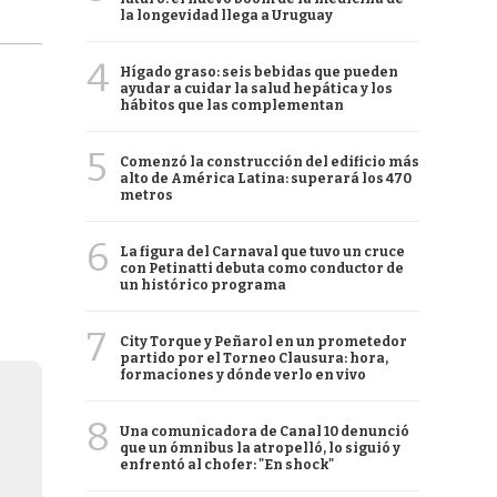
la longevidad llega a Uruguay
4
Hígado graso: seis bebidas que pueden
ayudar a cuidar la salud hepática y los
hábitos que las complementan
5
Comenzó la construcción del edificio más
alto de América Latina: superará los 470
metros
6
La figura del Carnaval que tuvo un cruce
con Petinatti debuta como conductor de
un histórico programa
7
City Torque y Peñarol en un prometedor
partido por el Torneo Clausura: hora,
formaciones y dónde verlo en vivo
8
Una comunicadora de Canal 10 denunció
que un ómnibus la atropelló, lo siguió y
enfrentó al chofer: "En shock"