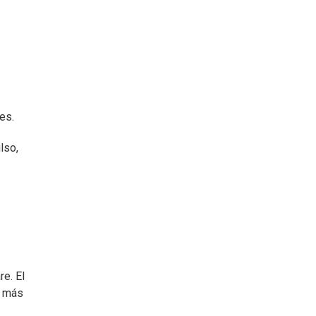
es.
lso,
re. El
r más