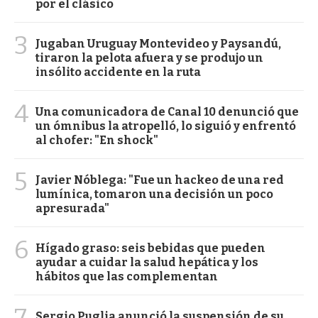
por el clásico
3
Jugaban Uruguay Montevideo y Paysandú,
tiraron la pelota afuera y se produjo un
insólito accidente en la ruta
4
Una comunicadora de Canal 10 denunció que
un ómnibus la atropelló, lo siguió y enfrentó
al chofer: "En shock"
5
Javier Nóblega: "Fue un hackeo de una red
lumínica, tomaron una decisión un poco
apresurada"
6
Hígado graso: seis bebidas que pueden
ayudar a cuidar la salud hepática y los
hábitos que las complementan
7
Sergio Puglia anunció la suspensión de su