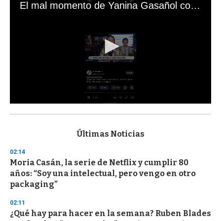
El mal momento de Yanina Gasañol con un hincha argentino en "Subrayado"
0
s
e
c
Últimas Noticias
o
n
02:14
d
Moria Casán, la serie de Netflix y cumplir 80
s
o
años: “Soy una intelectual, pero vengo en otro
f
packaging”
3
3
s
02:11
e
¿Qué hay para hacer en la semana? Ruben Blades
c