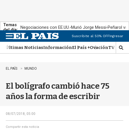
Temas
Negociaciones con EE.UU.
Murió Jorge Messi
Peñarol vs
del día:
Suscribite al 50% OFF
Ingresar
M
e
Últimas Noticias
Información
El País +
Ovación
TV Show
n
M
u
o
s
t
EL PAÍS
MUNDO
r
a
El bolígrafo cambió hace 75
r
b
años la forma de escribir
�
s
q
u
08/07/2018, 05:00
e
d
Compartir esta noticia