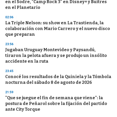
en el Sodre, "Camp Rock 3" en Disney+ y Buitres
o
n
en el Planetario
d
s
02:06
La Triple Nelson: su show en La Trastienda, la
colaboración con Mario Carrero y el nuevo disco
que preparan
23:56
Jugaban Uruguay Montevideo y Paysandú,
tiraron la pelota afuera y se produjo un insólito
accidente en la ruta
23:45
Conocé los resultados de la Quiniela y la Tómbola
nocturna del sábado 8 de agosto de 2026
21:59
"Que se juegue el fin de semana que viene": la
postura de Peñarol sobre la fijación del partido
ante City Torque